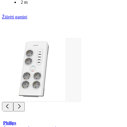
2 m
Žiūrėti gaminį
Philips