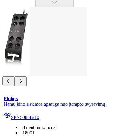
Philips
Namų kino sistemos apsauga nuo įtampos svyravimų
SPN5085B/10
8 maitinimo lizdai
1800J