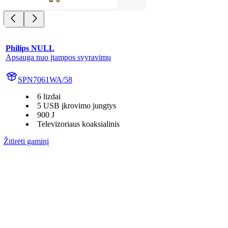
Philips NULL
Apsauga nuo įtampos svyravimų
SPN7061WA/58
6 lizdai
5 USB įkrovimo jungtys
900 J
Televizoriaus koaksialinis
Žiūrėti gaminį