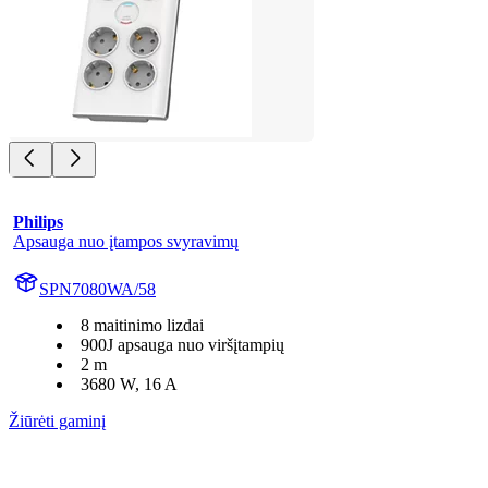
Philips
Apsauga nuo įtampos svyravimų
SPN7080WA/58
8 maitinimo lizdai
900J apsauga nuo viršįtampių
2 m
3680 W, 16 A
Žiūrėti gaminį