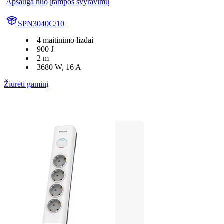
Apsauga nuo įtampos svyravimų
SPN3040C/10
4 maitinimo lizdai
900 J
2 m
3680 W, 16 A
Žiūrėti gaminį