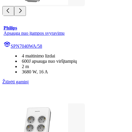
Philips
Apsauga nuo įtampos svyravimų
SPN7040WA/58
4 maitinimo lizdai
600J apsauga nuo viršįtampių
2 m
3680 W, 16 A
Žiūrėti gaminį