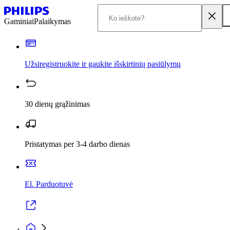
Gaminiai
Palaikymas
Užsiregistruokite ir gaukite išskirtinių pasiūlymų
30 dienų grąžinimas
Pristatymas per 3-4 darbo dienas
El. Parduotuvė