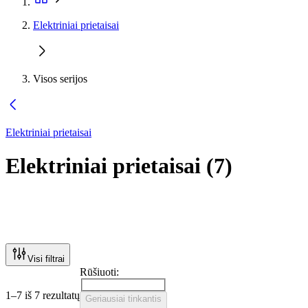
Elektriniai prietaisai
Visos serijos
Elektriniai prietaisai
Elektriniai prietaisai
(
7
)
Visi filtrai
Rūšiuoti:
1–7 iš 7 rezultatų
Geriausiai tinkantis