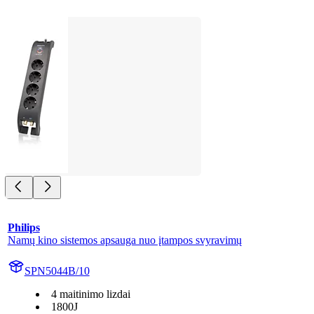
Philips
Namų kino sistemos apsauga nuo įtampos svyravimų
SPN5044B/10
4 maitinimo lizdai
1800J