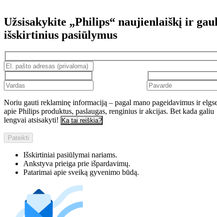
Užsisakykite „Philips“ naujienlaiškį ir gau
išskirtinius pasiūlymus
Noriu gauti reklaminę informaciją – pagal mano pageidavimus ir elgs
apie Philips produktus, paslaugas, renginius ir akcijas. Bet kada galiu
lengvai atsisakyti!
Ką tai reiškia?
Pateikti
Išskirtiniai pasiūlymai nariams.
Ankstyva prieiga prie išpardavimų.
Patarimai apie sveiką gyvenimo būdą.