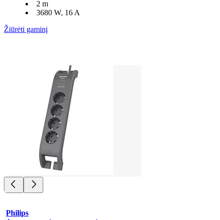
2 m
3680 W, 16 A
Žiūrėti gaminį
Philips