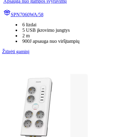
Apsauga nuo įtampos svyravimų
SPN7060WA/58
6 lizdai
5 USB įkrovimo jungtys
2 m
900J apsauga nuo viršįtampių
Žiūrėti gaminį