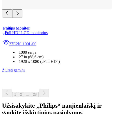
Philips Monitor
„Full HD“ LCD monitorius
27E2N1100L/00
1000 serija
27 in (68,6 cm)
1920 x 1080 („Full HD“)
Žiūrėti gaminį
1
2
...
28
Užsisakykite „Philips“ naujienlaiškį ir
gaukite išskirtinius pasiūlymus