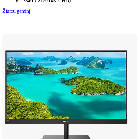
3840 x 2160 (4K UHD)
Žiūrėti gaminį