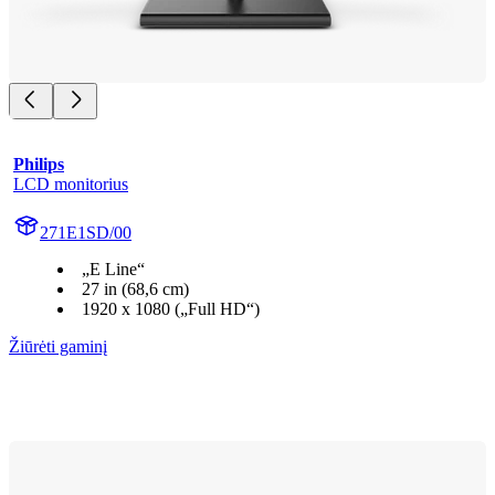
Philips
LCD monitorius
271E1SD/00
„E Line“
27 in (68,6 cm)
1920 x 1080 („Full HD“)
Žiūrėti gaminį