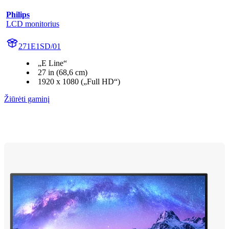
Philips
LCD monitorius
271E1SD/01
„E Line“
27 in (68,6 cm)
1920 x 1080 („Full HD“)
Žiūrėti gaminį