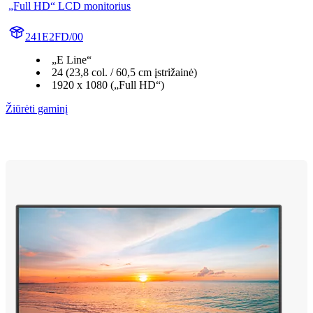
„Full HD“ LCD monitorius
241E2FD/00
„E Line“
24 (23,8 col. / 60,5 cm įstrižainė)
1920 x 1080 („Full HD“)
Žiūrėti gaminį