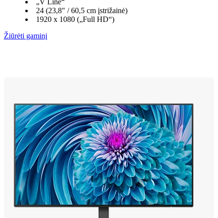
„V Line“
24 (23,8" / 60,5 cm įstrižainė)
1920 x 1080 („Full HD“)
Žiūrėti gaminį