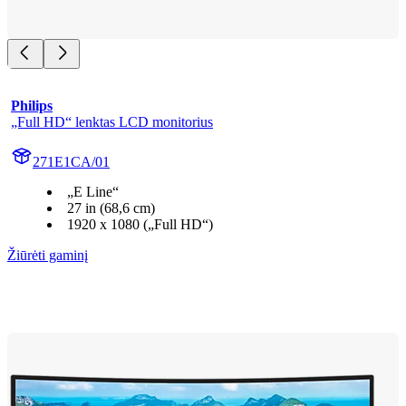
Philips
„Full HD“ lenktas LCD monitorius
271E1CA/01
„E Line“
27 in (68,6 cm)
1920 x 1080 („Full HD“)
Žiūrėti gaminį