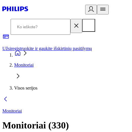
Užsiregistruokite ir gaukite išskirtinių pasiūlymų
3
Monitoriai
Visos serijos
Monitoriai
Monitoriai
(
330
)