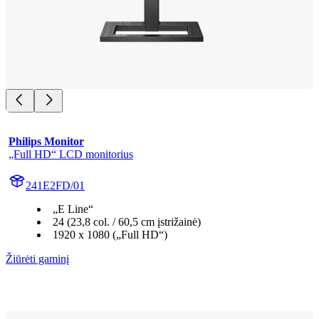
Philips Monitor
„Full HD“ LCD monitorius
241E2FD/01
„E Line“
24 (23,8 col. / 60,5 cm įstrižainė)
1920 x 1080 („Full HD“)
Žiūrėti gaminį