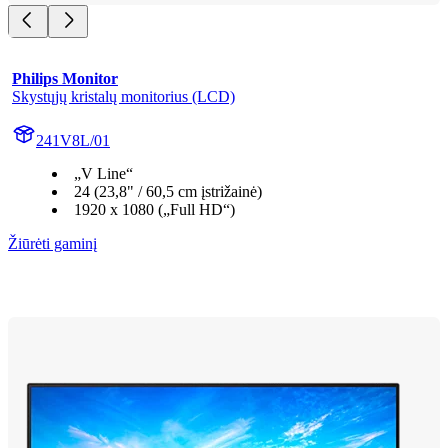
Philips Monitor
Skystųjų kristalų monitorius (LCD)
241V8L/01
„V Line“
24 (23,8" / 60,5 cm įstrižainė)
1920 x 1080 („Full HD“)
Žiūrėti gaminį