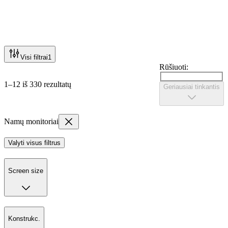
Visi filtrai
1
Rūšiuoti:
1–12 iš 330 rezultatų
Geriausiai tinkantis
Namų monitoriai
Valyti visus filtrus
Screen size
Konstrukc.