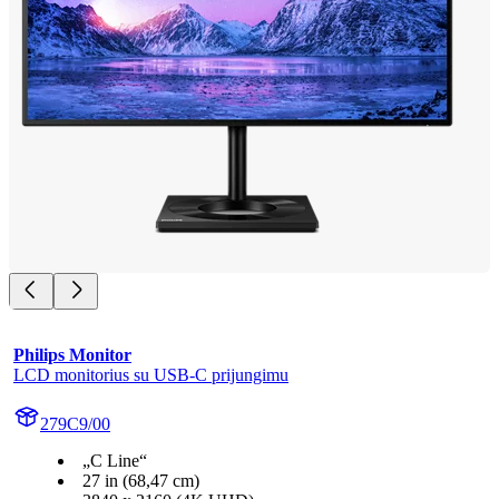
Philips Monitor
LCD monitorius su USB-C prijungimu
279C9/00
„C Line“
27 in (68,47 cm)