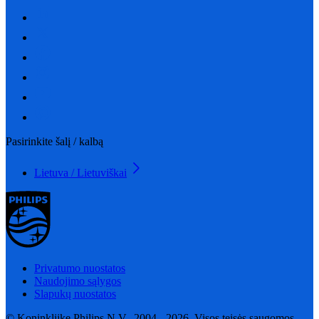
Pasirinkite šalį / kalbą
Lietuva / Lietuviškai
Privatumo nuostatos
Naudojimo sąlygos
Slapukų nuostatos
© Koninklijke Philips N.V., 2004 - 2026. Visos teisės saugomos.