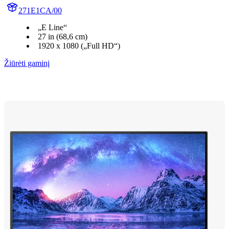
271E1CA/00
„E Line“
27 in (68,6 cm)
1920 x 1080 („Full HD“)
Žiūrėti gaminį