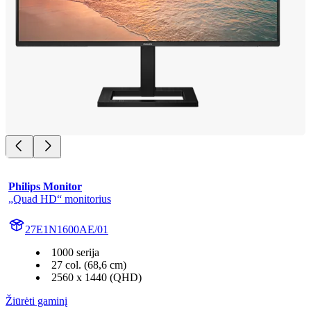
Philips Monitor
„Quad HD“ monitorius
27E1N1600AE/01
1000 serija
27 col. (68,6 cm)
2560 x 1440 (QHD)
Žiūrėti gaminį