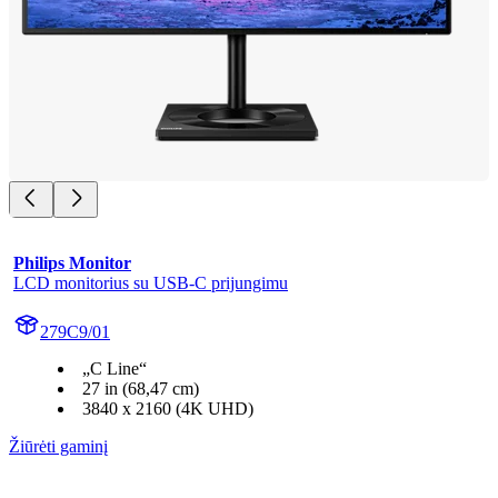
Philips Monitor
LCD monitorius su USB-C prijungimu
279C9/01
„C Line“
27 in (68,47 cm)
3840 x 2160 (4K UHD)
Žiūrėti gaminį