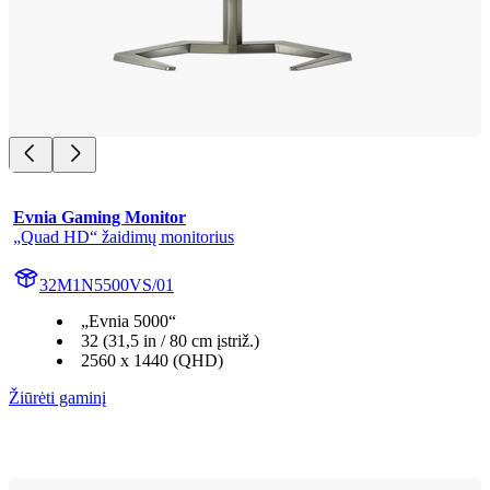
Evnia Gaming Monitor
„Quad HD“ žaidimų monitorius
32M1N5500VS/01
„Evnia 5000“
32 (31,5 in / 80 cm įstriž.)
2560 x 1440 (QHD)
Žiūrėti gaminį