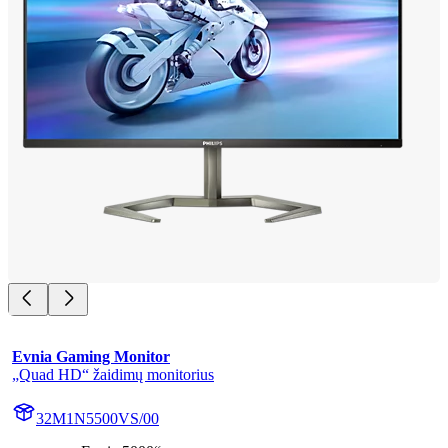
Evnia Gaming Monitor
„Quad HD“ žaidimų monitorius
32M1N5500VS/00