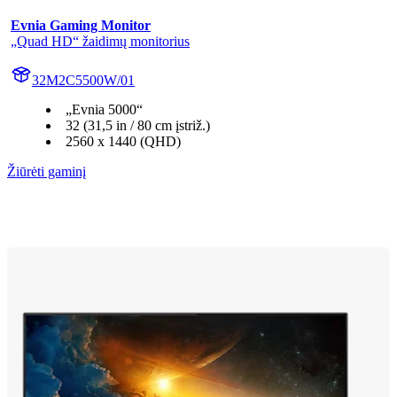
Evnia Gaming Monitor
„Quad HD“ žaidimų monitorius
32M2C5500W/01
„Evnia 5000“
32 (31,5 in / 80 cm įstriž.)
2560 x 1440 (QHD)
Žiūrėti gaminį