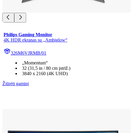
Philips Gaming Monitor
4K HDR ekranas su „Ambiglow“
326M6VJRMB/01
„Momentum“
32 (31,5 in / 80 cm įstriž.)
3840 x 2160 (4K UHD)
Žiūrėti gaminį