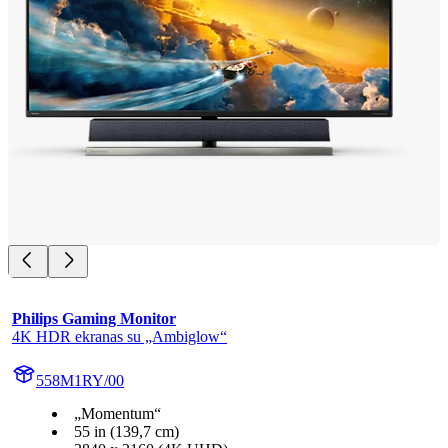
Philips Gaming Monitor
4K HDR ekranas su „Ambiglow“
558M1RY/00
„Momentum“
55 in (139,7 cm)