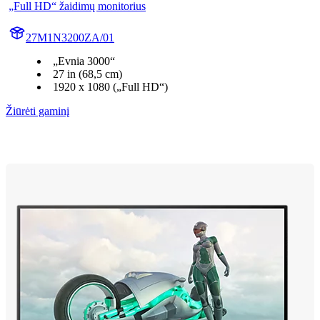
„Full HD“ žaidimų monitorius
27M1N3200ZA/01
„Evnia 3000“
27 in (68,5 cm)
1920 x 1080 („Full HD“)
Žiūrėti gaminį