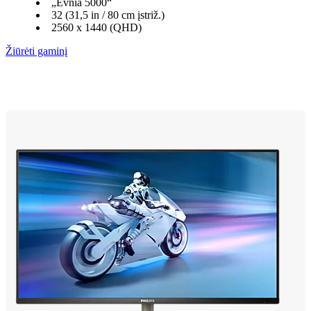
„Evnia 5000“
32 (31,5 in / 80 cm įstriž.)
2560 x 1440 (QHD)
Žiūrėti gaminį