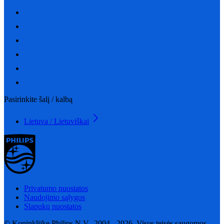
Pasirinkite šalį / kalbą
Lietuva / Lietuviškai
Privatumo nuostatos
Naudojimo sąlygos
Slapukų nuostatos
© Koninklijke Philips N.V., 2004 - 2026. Visos teisės saugomos.