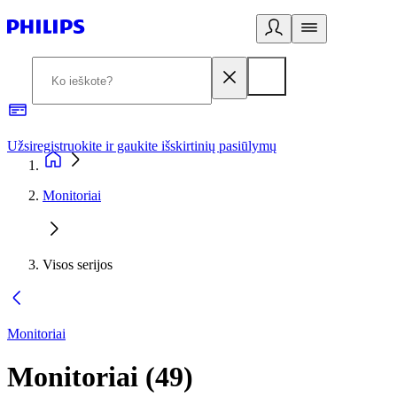
Užsiregistruokite ir gaukite išskirtinių pasiūlymų
3
Monitoriai
Visos serijos
Monitoriai
Monitoriai
(
49
)