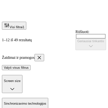
Visi filtrai
1
Rūšiuoti:
1–12 iš 49 rezultatų
Geriausiai tinkantis
Žaidimai ir pramogos
Valyti visus filtrus
Screen size
Sinchronizavimo technologijos