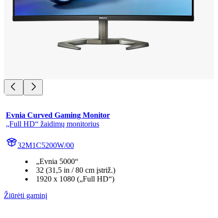
Evnia Curved Gaming Monitor
„Full HD“ žaidimų monitorius
32M1C5200W/00
„Evnia 5000“
32 (31,5 in / 80 cm įstriž.)
1920 x 1080 („Full HD“)
Žiūrėti gaminį