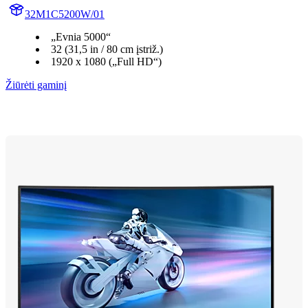
32M1C5200W/01
„Evnia 5000“
32 (31,5 in / 80 cm įstriž.)
1920 x 1080 („Full HD“)
Žiūrėti gaminį