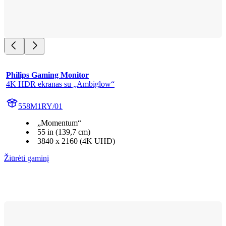
Philips Gaming Monitor
4K HDR ekranas su „Ambiglow“
558M1RY/01
„Momentum“
55 in (139,7 cm)
3840 x 2160 (4K UHD)
Žiūrėti gaminį