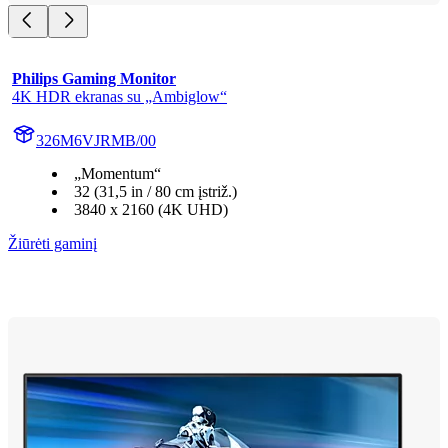
Philips Gaming Monitor
4K HDR ekranas su „Ambiglow“
326M6VJRMB/00
„Momentum“
32 (31,5 in / 80 cm įstriž.)
3840 x 2160 (4K UHD)
Žiūrėti gaminį