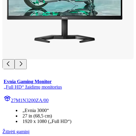
Evnia Gaming Monitor
„Full HD“ žaidimų monitorius
27M1N3200ZA/00
„Evnia 3000“
27 in (68,5 cm)
1920 x 1080 („Full HD“)
Žiūrėti gaminį