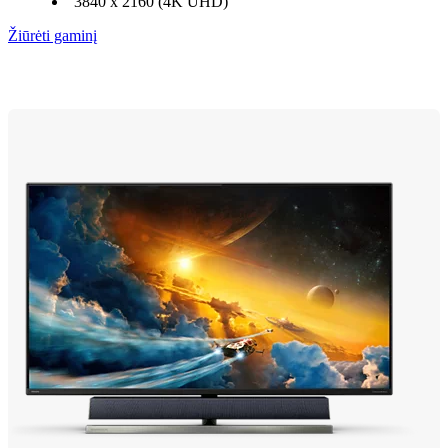
3840 x 2160 (4K UHD)
Žiūrėti gaminį