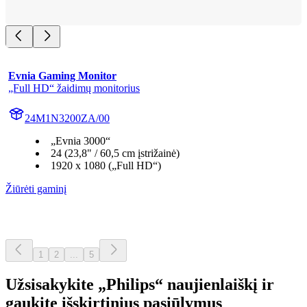
Evnia Gaming Monitor
„Full HD“ žaidimų monitorius
24M1N3200ZA/00
„Evnia 3000“
24 (23,8" / 60,5 cm įstrižainė)
1920 x 1080 („Full HD“)
Žiūrėti gaminį
1
2
...
5
Užsisakykite „Philips“ naujienlaiškį ir
gaukite išskirtinius pasiūlymus