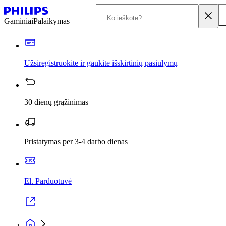
Gaminiai
Palaikymas
Užsiregistruokite ir gaukite išskirtinių pasiūlymų
30 dienų grąžinimas
Pristatymas per 3-4 darbo dienas
El. Parduotuvė