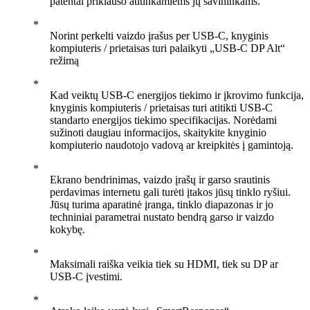
patentai priklauso atitinkamiems jų savininkams.
Norint perkelti vaizdo įrašus per USB-C, knyginis
kompiuteris / prietaisas turi palaikyti „USB-C DP Alt“
režimą
Kad veiktų USB-C energijos tiekimo ir įkrovimo funkcija,
knyginis kompiuteris / prietaisas turi atitikti USB-C
standarto energijos tiekimo specifikacijas. Norėdami
sužinoti daugiau informacijos, skaitykite knyginio
kompiuterio naudotojo vadovą ar kreipkitės į gamintoją.
Ekrano bendrinimas, vaizdo įrašų ir garso srautinis
perdavimas internetu gali turėti įtakos jūsų tinklo ryšiui.
Jūsų turima aparatinė įranga, tinklo diapazonas ir jo
techniniai parametrai nustato bendrą garso ir vaizdo
kokybę.
Maksimali raiška veikia tiek su HDMI, tiek su DP ar
USB-C įvestimi.