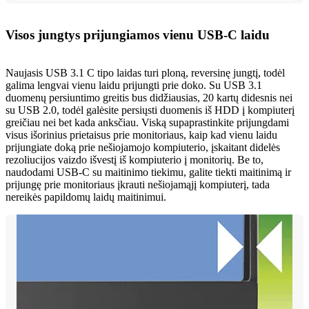
Visos jungtys prijungiamos vienu USB-C laidu
Naujasis USB 3.1 C tipo laidas turi ploną, reversinę jungtį, todėl
galima lengvai vienu laidu prijungti prie doko. Su USB 3.1
duomenų persiuntimo greitis bus didžiausias, 20 kartų didesnis nei
su USB 2.0, todėl galėsite persiųsti duomenis iš HDD į kompiuterį
greičiau nei bet kada anksčiau. Viską supaprastinkite prijungdami
visus išorinius prietaisus prie monitoriaus, kaip kad vienu laidu
prijungiate doką prie nešiojamojo kompiuterio, įskaitant didelės
rezoliucijos vaizdo išvestį iš kompiuterio į monitorių. Be to,
naudodami USB-C su maitinimo tiekimu, galite tiekti maitinimą ir
prijungę prie monitoriaus įkrauti nešiojamąjį kompiuterį, tada
nereikės papildomų laidų maitinimui.