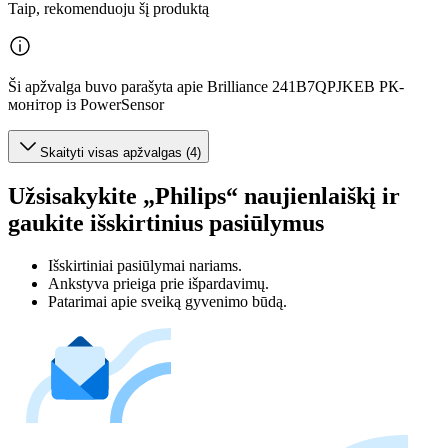
Taip, rekomenduoju šį produktą
Ši apžvalga buvo parašyta apie Brilliance 241B7QPJKEB РК-
монітор із PowerSensor
Skaityti visas apžvalgas (4)
Užsisakykite „Philips“ naujienlaiškį ir
gaukite išskirtinius pasiūlymus
Išskirtiniai pasiūlymai nariams.
Ankstyva prieiga prie išpardavimų.
Patarimai apie sveiką gyvenimo būdą.