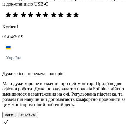
із док-станцією USB-C
Korben1
01/04/2019
Україна
Дуже якісна передача кольорів.
Маю дуже хороше враження про цей монітор. Придбав для
офісної роботи. Дуже порадувала технологія Softblue, дійсно
зменшилося навантаження на очі. Регульована підставка, та
розьем під навушники допомагають комфортно проводити за
цим монітором цілий робочий день.
Versti į Lietuviškai