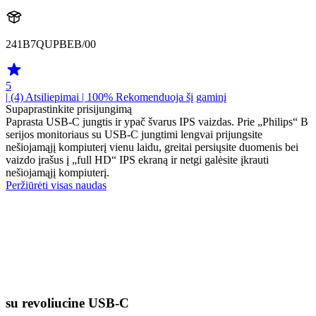
241B7QUPBEB/00
5
| (4)
Atsiliepimai
| 100% Rekomenduoja šį gaminį
Supaprastinkite prisijungimą
Paprasta USB-C jungtis ir ypač švarus IPS vaizdas. Prie „Philips“ B
serijos monitoriaus su USB-C jungtimi lengvai prijungsite
nešiojamąjį kompiuterį vienu laidu, greitai persiųsite duomenis bei
vaizdo įrašus į „full HD“ IPS ekraną ir netgi galėsite įkrauti
nešiojamąjį kompiuterį.
Peržiūrėti visas naudas
su revoliucine USB-C