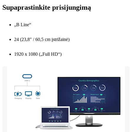
Supaprastinkite prisijungimą
„B Line“
24 (23,8" / 60,5 cm įstrižainė)
1920 x 1080 („Full HD“)