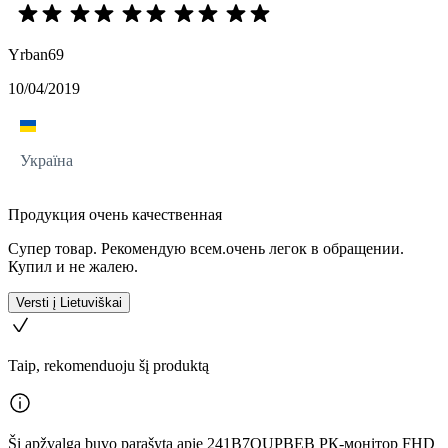
Yrban69
10/04/2019
Україна
Продукция очень качественная
Супер товар. Рекомендую всем.очень легок в обращении.
Купил и не жалею.
Versti į Lietuviškai
Taip, rekomenduoju šį produktą
Ši apžvalga buvo parašyta apie 241B7QUPBEB РК-монітор FHD