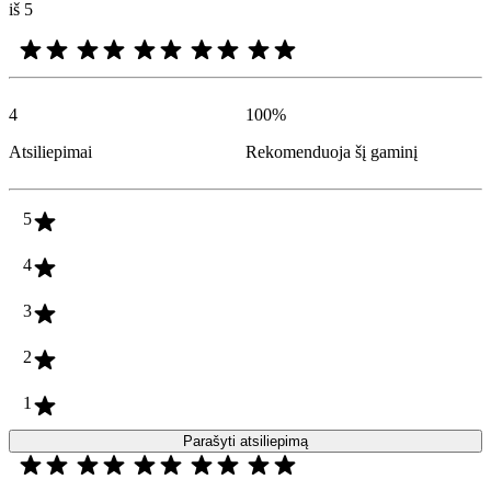
iš 5
4
100
%
Atsiliepimai
Rekomenduoja šį gaminį
5
4
3
2
1
Parašyti atsiliepimą