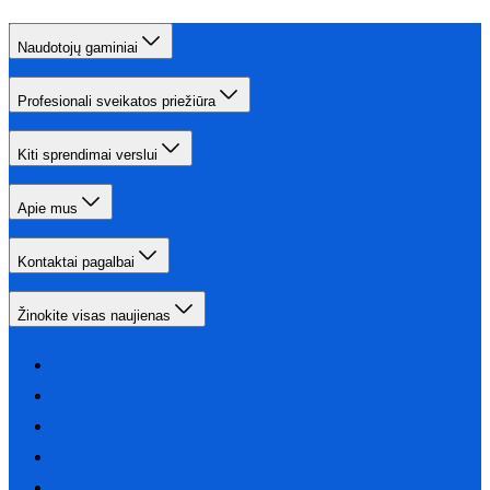
Naudotojų gaminiai
Profesionali sveikatos priežiūra
Kiti sprendimai verslui
Apie mus
Kontaktai pagalbai
Žinokite visas naujienas