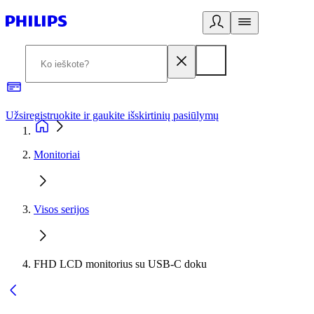
Užsiregistruokite ir gaukite išskirtinių pasiūlymų
3
Monitoriai
Visos serijos
FHD LCD monitorius su USB-C doku