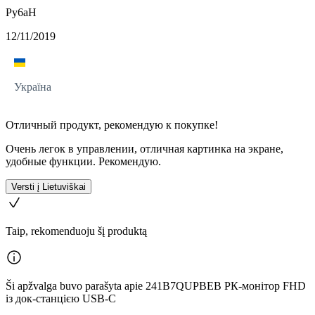
Py6aH
12/11/2019
Україна
Отличный продукт, рекомендую к покупке!
Очень легок в управлении, отличная картинка на экране,
удобные функции. Рекомендую.
Versti į Lietuviškai
Taip, rekomenduoju šį produktą
Ši apžvalga buvo parašyta apie 241B7QUPBEB РК-монітор FHD
із док-станцією USB-C