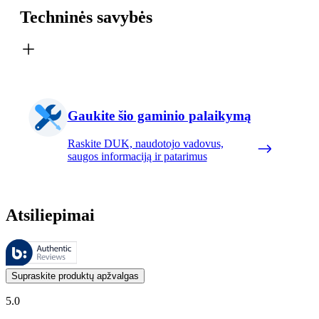
Techninės savybės
Gaukite šio gaminio palaikymą
Raskite DUK, naudotojo vadovus,
saugos informaciją ir patarimus
Atsiliepimai
Šiuos atsiliepimus tvarko „Bazaarvoice“ ir jie atitinka „Bazaarvoice“
Klientų nuomonės, pateikiamos kaip produktų ir žvaigždučių įvertinimai
Supraskite produktų apžvalgas
5.0