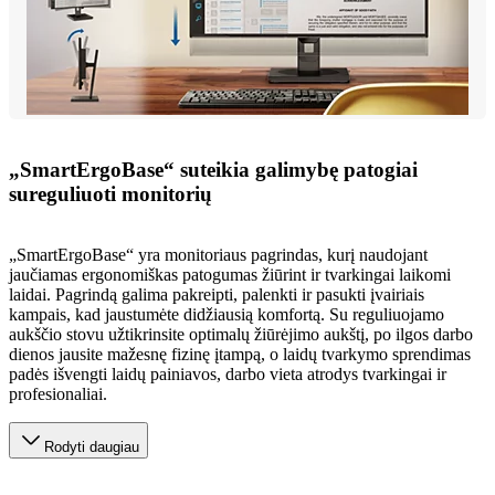
„SmartErgoBase“ suteikia galimybę patogiai
sureguliuoti monitorių
„SmartErgoBase“ yra monitoriaus pagrindas, kurį naudojant
jaučiamas ergonomiškas patogumas žiūrint ir tvarkingai laikomi
laidai. Pagrindą galima pakreipti, palenkti ir pasukti įvairiais
kampais, kad jaustumėte didžiausią komfortą. Su reguliuojamo
aukščio stovu užtikrinsite optimalų žiūrėjimo aukštį, po ilgos darbo
dienos jausite mažesnę fizinę įtampą, o laidų tvarkymo sprendimas
padės išvengti laidų painiavos, darbo vieta atrodys tvarkingai ir
profesionaliai.
Rodyti daugiau