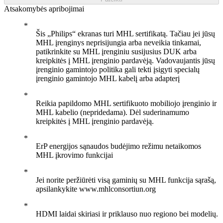
Atsakomybės apribojimai
Šis „Philips“ ekranas turi MHL sertifikatą. Tačiau jei jūsų
MHL įrenginys neprisijungia arba neveikia tinkamai,
patikrinkite su MHL įrenginiu susijusius DUK arba
kreipkitės į MHL įrenginio pardavėją. Vadovaujantis jūsų
įrenginio gamintojo politika gali tekti įsigyti specialų
įrenginio gamintojo MHL kabelį arba adapterį
Reikia papildomo MHL sertifikuoto mobiliojo įrenginio ir
MHL kabelio (nepridedama). Dėl suderinamumo
kreipkitės į MHL įrenginio pardavėją.
ErP energijos sąnaudos budėjimo režimu netaikomos
MHL įkrovimo funkcijai
Jei norite peržiūrėti visą gaminių su MHL funkcija sąrašą,
apsilankykite www.mhlconsortiun.org
HDMI laidai skiriasi ir priklauso nuo regiono bei modelių.