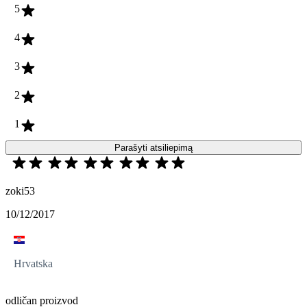
5
4
3
2
1
Parašyti atsiliepimą
zoki53
10/12/2017
Hrvatska
odličan proizvod