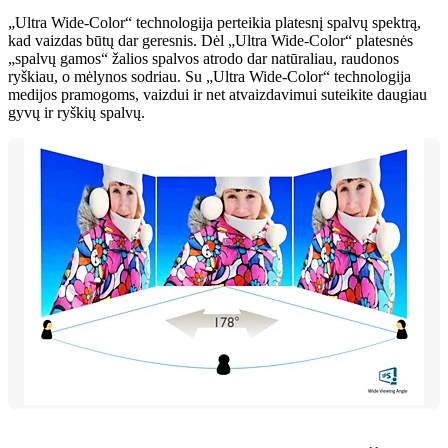
„Ultra Wide-Color“ technologija perteikia platesnį spalvų spektrą,
kad vaizdas būtų dar geresnis. Dėl „Ultra Wide-Color“ platesnės
„spalvų gamos“ žalios spalvos atrodo dar natūraliau, raudonos
ryškiau, o mėlynos sodriau. Su „Ultra Wide-Color“ technologija
medijos pramogoms, vaizdui ir net atvaizdavimui suteikite daugiau
gyvų ir ryškių spalvų.