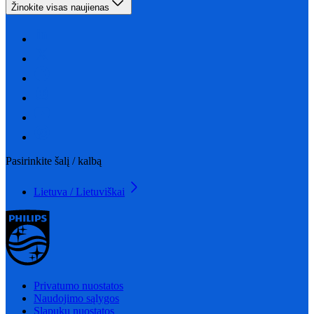
Žinokite visas naujienas
Pasirinkite šalį / kalbą
Lietuva / Lietuviškai
Privatumo nuostatos
Naudojimo sąlygos
Slapukų nuostatos