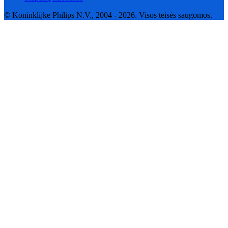
© Koninklijke Philips N.V., 2004 - 2026. Visos teisės saugomos.