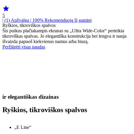
5
| (1)
Apžvalga
| 100% Rekomenduoja šį gaminį
Ryškios, tikroviškos spalvos
Šis puikus plačiakampis ekranas su „Ultra Wide-Color“ perteikia
tikroviškas spalvas. Jo elegantiška konstrukcija bei lengva ir nauja
išvaizda papuoš kiekvienus namus arba biurą.
Peržiūrėti visas naudas
ir elegantiškas dizainas
Ryškios, tikroviškos spalvos
„E Line“