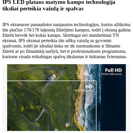
IPS LED plataus matymo kampo technologija
tiksliai perteikia vaizdą ir spalvas
IPS ekranuose panaudotos naujausios technologijos, kurios užtikrina
itin plačius 178/178 laipsnių žiūrėjimo kampus, todėl į ekraną galima
žiūrėti beveik bet kokiu kampu. Skirtingai nei standartiniai TN
ekranai, IPS ekranai perteikia itin aiškų vaizdą su gyvomis
spalvomis, todėl jie idealiai tinka ne tik nuotraukoms ir filmams
žiūrėti ar po žiniatinklį naršyti, bet ir profesionalioms programoms,
kurioms visada reikalingas spalvų tikslumas ir tinkamas šviesumas.