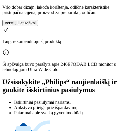
Vrlo dobar dizajn, lakoća korištenja, odlične karakteristike,
pristupačna cijena, proizvod za preporuku, odličan.
Versti į Lietuviškai
Taip, rekomenduoju šį produktą
Ši apžvalga buvo parašyta apie 246E7QDAB LCD monitor s
tehnologijom Ultra Wide-Color
Užsisakykite „Philips“ naujienlaiškį ir
gaukite išskirtinius pasiūlymus
Išskirtiniai pasiūlymai nariams.
Ankstyva prieiga prie išpardavimų.
Patarimai apie sveiką gyvenimo būdą.