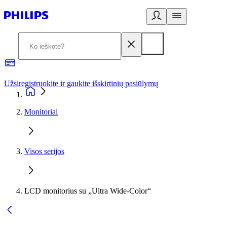
Užsiregistruokite ir gaukite išskirtinių pasiūlymų
3
Monitoriai
Visos serijos
LCD monitorius su „Ultra Wide-Color“