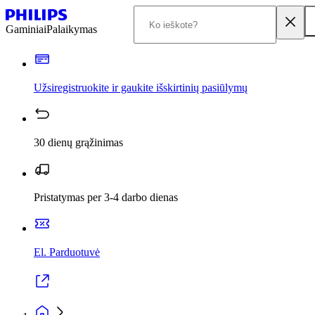
Gaminiai
Palaikymas
Užsiregistruokite ir gaukite išskirtinių pasiūlymų
30 dienų grąžinimas
Pristatymas per 3-4 darbo dienas
El. Parduotuvė