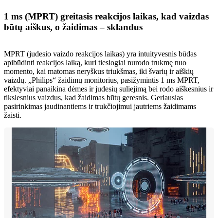
1 ms (MPRT) greitasis reakcijos laikas, kad vaizdas
būtų aiškus, o žaidimas – sklandus
MPRT (judesio vaizdo reakcijos laikas) yra intuityvesnis būdas
apibūdinti reakcijos laiką, kuri tiesiogiai nurodo trukmę nuo
momento, kai matomas neryškus triukšmas, iki švarių ir aiškių
vaizdų. „Philips“ žaidimų monitorius, pasižymintis 1 ms MPRT,
efektyviai panaikina dėmes ir judesių suliejimą bei rodo aiškesnius ir
tikslesnius vaizdus, kad žaidimas būtų geresnis. Geriausias
pasirinkimas jaudinantiems ir trukčiojimui jautriems žaidimams
žaisti.