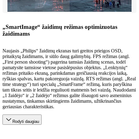
„SmartImage“ žaidimų režimas optimizuotas
žaidimams
Naujasis „Philips“ žaidimų ekranas turi greitos prieigos OSD,
pritaikytą žaidimams, ir siūlo daug galimybių. FPS režimas (angl.
„First person shooting“) pagerina tamsias žaidimų scenas, todėl
pamatysite tamsiose vietose pasislėpusius objektus. „Lenktynių“
režimas pritaiko ekraną, parinkdamas greičiausią reakcijos laiką,
ryškias spalvas, kartu pakoreguoja vaizdą. RTS režimas (angl. „Real
time strategy“) turi specialų „SmartFrame“ režimą, kuris paryškina
tam tikras sritis ir leidžia reguliuoti matmenis bei vaizdą. Naudodami
„1 žaidėjo“ ir „2 žaidėjo“ režimus galite išsaugoti savo asmeninius
nustatymus, tinkamus skirtingiems žaidimams, užtikrinančius
geriausias charakteristikas.
Rodyti daugiau