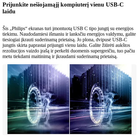
Prijunkite nešiojamąjį kompiuterį vienu USB-C
laidu
Šis „Philips“ ekranas turi įmontuotą USB C tipo jungtį su energijos
tiekimu. Naudodamiesi išmaniu ir lanksčiu energijos valdymu, galite
tiesiogiai įkrauti suderinamą prietaisą. Jo plona, dvipusė USB-C
jungtis skirta paprastai prijungti vienu laidu. Galite žiūrėti aukštos
rezoliucijos vaizdo įrašą ir perkelti duomenis supergreičiu, tuo pačiu
metu tiekdami maitinimą ir įkraudami suderinamą prietaisą.