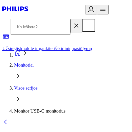
Užsiregistruokite ir gaukite išskirtinių pasiūlymų
3
Monitoriai
Visos serijos
Monitor USB-C monitorius