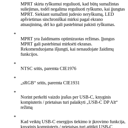
MPRT skirta ryškumui reguliuoti, kad būtų sumažintas
suliejimas, todėl negalima reguliuoti ryškumo, kai įjungtas
MPRT. Siekiant sumažinti judesio neryškumą, LED
apšvietimas sinchroniškai mirksi pagal ekrano
atnaujinimą, dėl ko gali pastebimai pakisti ryškumas.
MPRT yra žaidimams optimizuotas režimas. Įjungus
MPRT gali pastebimai mirksėti ekranas.
Rekomenduojama išjungti, kai nenaudojate žaidimų
funkcijos.
NTSC sritis, paremta CIE1976
„sRGB“ sritis, paremta CIE1931
Norint perkelti vaizdo įrašus per USB-C, knyginis
kompiuteris / prietaisas turi palaikyti „USB-C DP Alt“
režimą
Kad veiktų USB-C energijos tiekimo ir įkrovimo funkcija,
knyginis kompiuteris / prietaisas turi atitikti USB-C