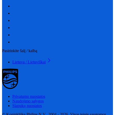
Pasirinkite šalį / kalbą
Lietuva / Lietuviškai
Privatumo nuostatos
Naudojimo sąlygos
Slapukų nuostatos
© Koninklijke Philips N.V., 2004 - 2026. Visos teisės saugomos.