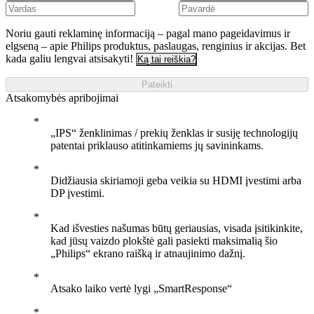
Noriu gauti reklaminę informaciją – pagal mano pageidavimus ir
elgseną – apie Philips produktus, paslaugas, renginius ir akcijas. Bet
kada galiu lengvai atsisakyti!
Ką tai reiškia?
Pateikti
Atsakomybės apribojimai
„IPS“ ženklinimas / prekių ženklas ir susiję technologijų
patentai priklauso atitinkamiems jų savininkams.
Didžiausia skiriamoji geba veikia su HDMI įvestimi arba
DP įvestimi.
Kad išvesties našumas būtų geriausias, visada įsitikinkite,
kad jūsų vaizdo plokštė gali pasiekti maksimalią šio
„Philips“ ekrano raišką ir atnaujinimo dažnį.
Atsako laiko vertė lygi „SmartResponse“