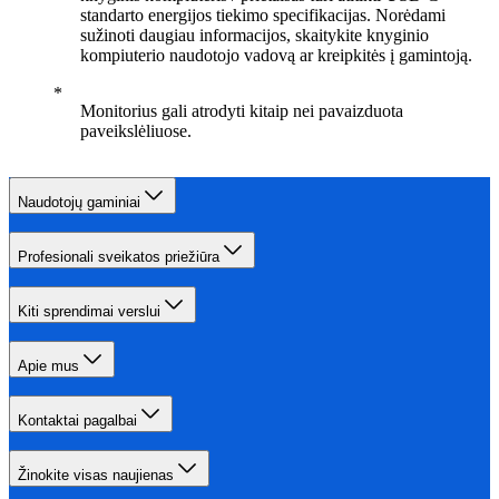
standarto energijos tiekimo specifikacijas. Norėdami
sužinoti daugiau informacijos, skaitykite knyginio
kompiuterio naudotojo vadovą ar kreipkitės į gamintoją.
Monitorius gali atrodyti kitaip nei pavaizduota
paveikslėliuose.
Naudotojų gaminiai
Profesionali sveikatos priežiūra
Kiti sprendimai verslui
Apie mus
Kontaktai pagalbai
Žinokite visas naujienas