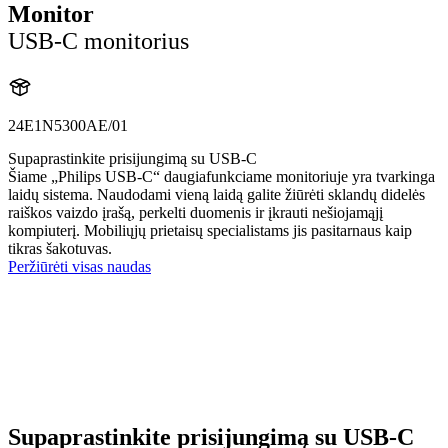
Monitor
USB-C monitorius
24E1N5300AE/01
Supaprastinkite prisijungimą su USB-C
Šiame „Philips USB-C“ daugiafunkciame monitoriuje yra tvarkinga
laidų sistema. Naudodami vieną laidą galite žiūrėti sklandų didelės
raiškos vaizdo įrašą, perkelti duomenis ir įkrauti nešiojamąjį
kompiuterį. Mobiliųjų prietaisų specialistams jis pasitarnaus kaip
tikras šakotuvas.
Peržiūrėti visas naudas
Supaprastinkite prisijungimą su USB-C