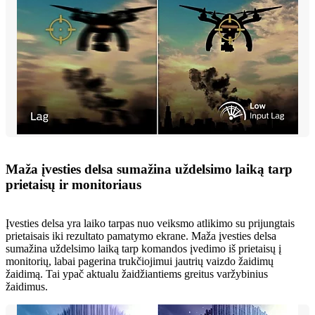
Maža įvesties delsa sumažina uždelsimo laiką tarp
prietaisų ir monitoriaus
Įvesties delsa yra laiko tarpas nuo veiksmo atlikimo su prijungtais
prietaisais iki rezultato pamatymo ekrane. Maža įvesties delsa
sumažina uždelsimo laiką tarp komandos įvedimo iš prietaisų į
monitorių, labai pagerina trukčiojimui jautrių vaizdo žaidimų
žaidimą. Tai ypač aktualu žaidžiantiems greitus varžybinius
žaidimus.