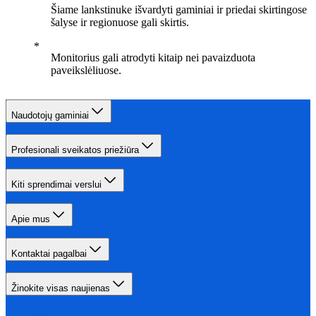
Šiame lankstinuke išvardyti gaminiai ir priedai skirtingose
šalyse ir regionuose gali skirtis.
Monitorius gali atrodyti kitaip nei pavaizduota
paveikslėliuose.
Naudotojų gaminiai
Profesionali sveikatos priežiūra
Kiti sprendimai verslui
Apie mus
Kontaktai pagalbai
Žinokite visas naujienas