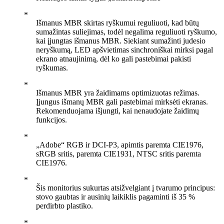
Išmanus MBR skirtas ryškumui reguliuoti, kad būtų
sumažintas suliejimas, todėl negalima reguliuoti ryškumo,
kai įjungtas išmanus MBR. Siekiant sumažinti judesio
neryškumą, LED apšvietimas sinchroniškai mirksi pagal
ekrano atnaujinimą, dėl ko gali pastebimai pakisti
ryškumas.
Išmanus MBR yra žaidimams optimizuotas režimas.
Įjungus išmanų MBR gali pastebimai mirksėti ekranas.
Rekomenduojama išjungti, kai nenaudojate žaidimų
funkcijos.
„Adobe“ RGB ir DCI-P3, apimtis paremta CIE1976,
sRGB sritis, paremta CIE1931, NTSC sritis paremta
CIE1976.
Šis monitorius sukurtas atsižvelgiant į tvarumo principus:
stovo gaubtas ir ausinių laikiklis pagaminti iš 35 %
perdirbto plastiko.