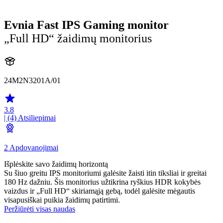
Evnia Fast IPS Gaming monitor
„Full HD“ žaidimų monitorius
24M2N3201A/01
3.8
| (4)
Atsiliepimai
2 Apdovanojimai
Išplėskite savo žaidimų horizontą
Su šiuo greitu IPS monitoriumi galėsite žaisti itin tiksliai ir greitai
180 Hz dažniu. Šis monitorius užtikrina ryškius HDR kokybės
vaizdus ir „Full HD“ skiriamąją gebą, todėl galėsite mėgautis
visapusiškai puikia žaidimų patirtimi.
Peržiūrėti visas naudas