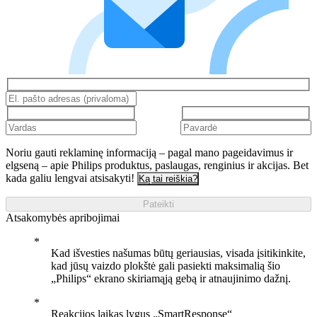
Noriu gauti reklaminę informaciją – pagal mano pageidavimus ir
elgseną – apie Philips produktus, paslaugas, renginius ir akcijas. Bet
kada galiu lengvai atsisakyti!
Ką tai reiškia?
Pateikti
Atsakomybės apribojimai
Kad išvesties našumas būtų geriausias, visada įsitikinkite,
kad jūsų vaizdo plokštė gali pasiekti maksimalią šio
„Philips“ ekrano skiriamąją gebą ir atnaujinimo dažnį.
Reakcijos laikas lygus „SmartResponse“