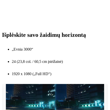
Išplėskite savo žaidimų horizontą
„Evnia 3000“
24 (23,8 col. / 60,5 cm įstrižainė)
1920 x 1080 („Full HD“)