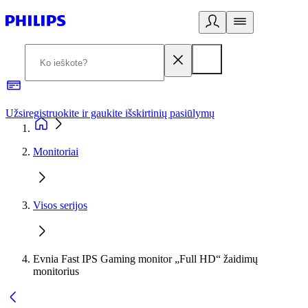
Užsiregistruokite ir gaukite išskirtinių pasiūlymų
3
Monitoriai
Visos serijos
Evnia Fast IPS Gaming monitor „Full HD“ žaidimų
monitorius