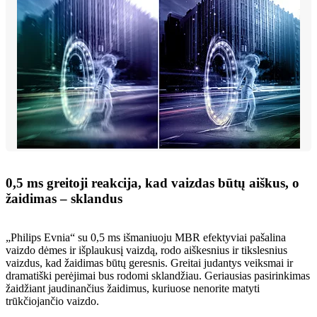
0,5 ms greitoji reakcija, kad vaizdas būtų aiškus, o
žaidimas – sklandus
„Philips Evnia“ su 0,5 ms išmaniuoju MBR efektyviai pašalina
vaizdo dėmes ir išplaukusį vaizdą, rodo aiškesnius ir tikslesnius
vaizdus, kad žaidimas būtų geresnis. Greitai judantys veiksmai ir
dramatiški perėjimai bus rodomi sklandžiau. Geriausias pasirinkimas
žaidžiant jaudinančius žaidimus, kuriuose nenorite matyti
trūkčiojančio vaizdo.