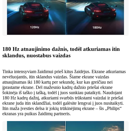
180 Hz atnaujinimo dažnis, todėl atkuriamas itin
sklandus, nuostabus vaizdas
Tinka intensyviam žaidimui prieš kitus žaidėjus. Ekrane atkuriamas
nevėluojantis, itin sklandus vaizdas. Šiame ekrane vaizdas
atnaujinamas iki 180 kartų per sekundę, kur kas greičiau nei
įprastame ekrane. Dėl mažesnio kadrų dažnio priešai ekrane
šokinėja iš taško į tašką, todėl į juos sunkiau pataikyti. Naudojant
180 Hz kadrų dažnį, atkuriami svarbūs trūkstami vaizdai ir priešai
ekrane juda itin sklandžiai, todėl galėsite lengvai į juos nusitaikyti.
Itin maža įvesties delsa ir jokių trūkinėjimų ekrane – šis „Philips“
ekranas yra puikus žaidimų partneris.