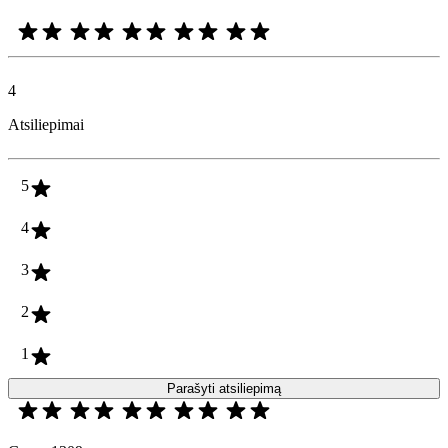
4
Atsiliepimai
5
4
3
2
1
Parašyti atsiliepimą