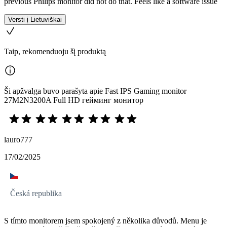
previous Philips monitor did not do that. Feels like a software issue
Versti į Lietuviškai
Taip, rekomenduoju šį produktą
Ši apžvalga buvo parašyta apie Fast IPS Gaming monitor
27M2N3200A Full HD гейминг монитор
lauro777
17/02/2025
Česká republika
S tímto monitorem jsem spokojený z několika důvodů. Menu je