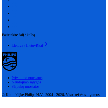
Pasirinkite šalį / kalbą
Lietuva / Lietuviškai
Privatumo nuostatos
Naudojimo sąlygos
Slapukų nuostatos
© Koninklijke Philips N.V., 2004 - 2026. Visos teisės saugomos.