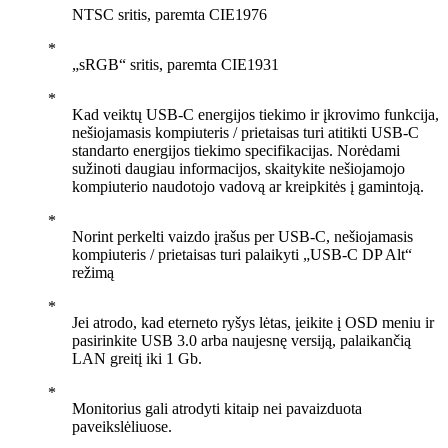
NTSC sritis, paremta CIE1976
„sRGB“ sritis, paremta CIE1931
Kad veiktų USB-C energijos tiekimo ir įkrovimo funkcija,
nešiojamasis kompiuteris / prietaisas turi atitikti USB-C
standarto energijos tiekimo specifikacijas. Norėdami
sužinoti daugiau informacijos, skaitykite nešiojamojo
kompiuterio naudotojo vadovą ar kreipkitės į gamintoją.
Norint perkelti vaizdo įrašus per USB-C, nešiojamasis
kompiuteris / prietaisas turi palaikyti „USB-C DP Alt“
režimą
Jei atrodo, kad eterneto ryšys lėtas, įeikite į OSD meniu ir
pasirinkite USB 3.0 arba naujesnę versiją, palaikančią
LAN greitį iki 1 Gb.
Monitorius gali atrodyti kitaip nei pavaizduota
paveikslėliuose.