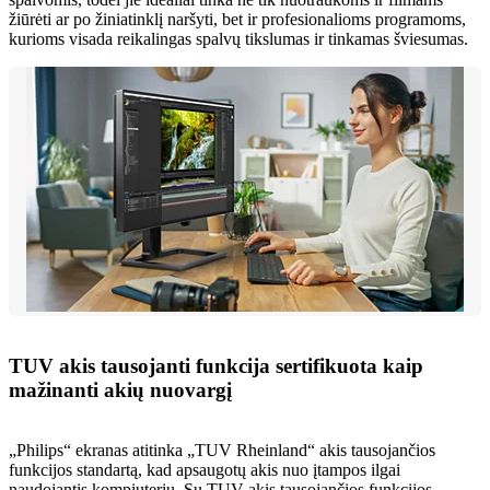
žiūrėti ar po žiniatinklį naršyti, bet ir profesionalioms programoms,
kurioms visada reikalingas spalvų tikslumas ir tinkamas šviesumas.
TUV akis tausojanti funkcija sertifikuota kaip
mažinanti akių nuovargį
„Philips“ ekranas atitinka „TUV Rheinland“ akis tausojančios
funkcijos standartą, kad apsaugotų akis nuo įtampos ilgai
naudojantis kompiuteriu. Su TUV akis tausojančios funkcijos