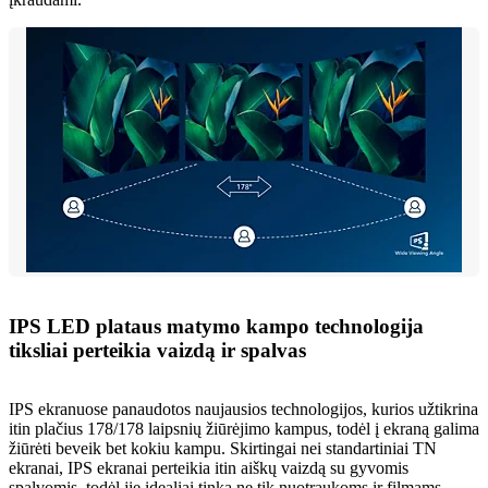
IPS LED plataus matymo kampo technologija
tiksliai perteikia vaizdą ir spalvas
IPS ekranuose panaudotos naujausios technologijos, kurios užtikrina
itin plačius 178/178 laipsnių žiūrėjimo kampus, todėl į ekraną galima
žiūrėti beveik bet kokiu kampu. Skirtingai nei standartiniai TN
ekranai, IPS ekranai perteikia itin aiškų vaizdą su gyvomis
spalvomis, todėl jie idealiai tinka ne tik nuotraukoms ir filmams