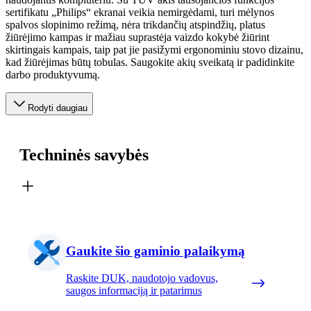
sertifikatu „Philips“ ekranai veikia nemirgėdami, turi mėlynos
spalvos slopinimo režimą, nėra trikdančių atspindžių, platus
žiūrėjimo kampas ir mažiau suprastėja vaizdo kokybė žiūrint
skirtingais kampais, taip pat jie pasižymi ergonominiu stovo dizainu,
kad žiūrėjimas būtų tobulas. Saugokite akių sveikatą ir padidinkite
darbo produktyvumą.
Rodyti daugiau
Techninės savybės
Gaukite šio gaminio palaikymą
Raskite DUK, naudotojo vadovus,
saugos informaciją ir patarimus