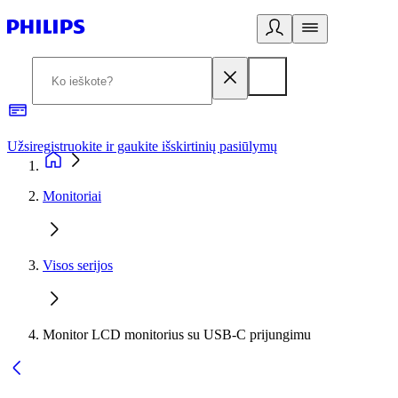
Užsiregistruokite ir gaukite išskirtinių pasiūlymų
3
Monitoriai
Visos serijos
Monitor LCD monitorius su USB-C prijungimu