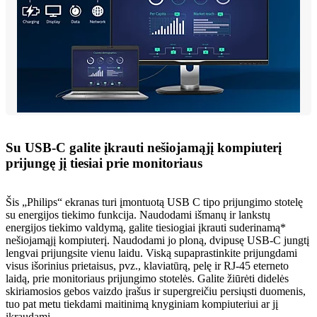
Su USB-C galite įkrauti nešiojamąjį kompiuterį
prijungę jį tiesiai prie monitoriaus
Šis „Philips“ ekranas turi įmontuotą USB C tipo prijungimo stotelę
su energijos tiekimo funkcija. Naudodami išmanų ir lankstų
energijos tiekimo valdymą, galite tiesiogiai įkrauti suderinamą*
nešiojamąjį kompiuterį. Naudodami jo ploną, dvipusę USB-C jungtį
lengvai prijungsite vienu laidu. Viską supaprastinkite prijungdami
visus išorinius prietaisus, pvz., klaviatūrą, pelę ir RJ-45 eterneto
laidą, prie monitoriaus prijungimo stotelės. Galite žiūrėti didelės
skiriamosios gebos vaizdo įrašus ir supergreičiu persiųsti duomenis,
tuo pat metu tiekdami maitinimą knyginiam kompiuteriui ar jį
įkraudami.