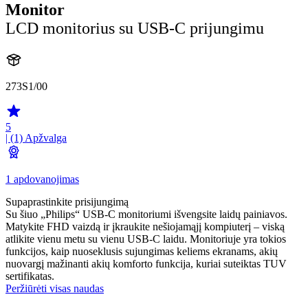
Monitor
LCD monitorius su USB-C prijungimu
273S1/00
5
| (1)
Apžvalga
1 apdovanojimas
Supaprastinkite prisijungimą
Su šiuo „Philips“ USB-C monitoriumi išvengsite laidų painiavos.
Matykite FHD vaizdą ir įkraukite nešiojamąjį kompiuterį – viską
atlikite vienu metu su vienu USB-C laidu. Monitoriuje yra tokios
funkcijos, kaip nuoseklusis sujungimas keliems ekranams, akių
nuovargį mažinanti akių komforto funkcija, kuriai suteiktas TUV
sertifikatas.
Peržiūrėti visas naudas