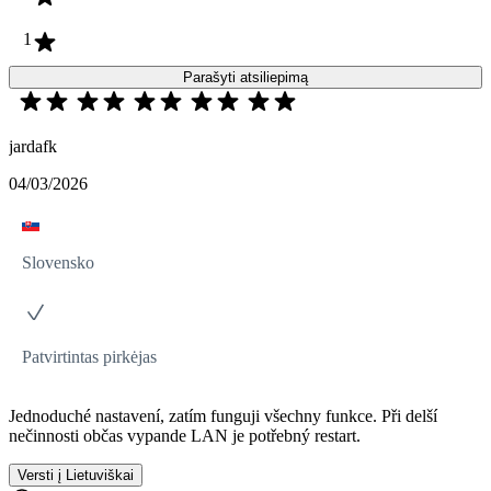
1
Parašyti atsiliepimą
jardafk
04/03/2026
Slovensko
Patvirtintas pirkėjas
Jednoduché nastavení, zatím funguji všechny funkce. Při delší
nečinnosti občas vypande LAN je potřebný restart.
Versti į Lietuviškai