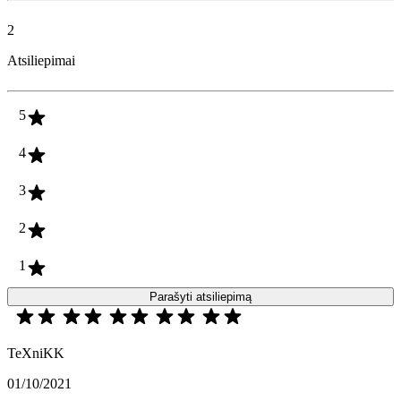
2
Atsiliepimai
5
4
3
2
1
Parašyti atsiliepimą
TeXniKK
01/10/2021