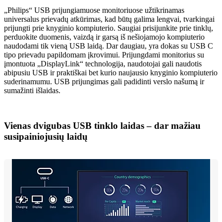
„Philips“ USB prijungiamuose monitoriuose užtikrinamas
universalus prievadų atkūrimas, kad būtų galima lengvai, tvarkingai
prijungti prie knyginio kompiuterio. Saugiai prisijunkite prie tinklų,
perduokite duomenis, vaizdą ir garsą iš nešiojamojo kompiuterio
naudodami tik vieną USB laidą. Dar daugiau, yra dokas su USB C
tipo prievadu papildomam įkrovimui. Prijungdami monitorius su
įmontuota „DisplayLink“ technologija, naudotojai gali naudotis
abipusiu USB ir praktiškai bet kurio naujausio knyginio kompiuterio
suderinamumu. USB prijungimas gali padidinti verslo našumą ir
sumažinti išlaidas.
Vienas dvigubas USB tinklo laidas – dar mažiau
susipainiojusių laidų