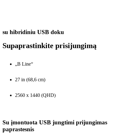
su hibridiniu USB doku
Supaprastinkite prisijungimą
„B Line“
27 in (68,6 cm)
2560 x 1440 (QHD)
Su įmontuota USB jungtimi prijungimas
paprastesnis