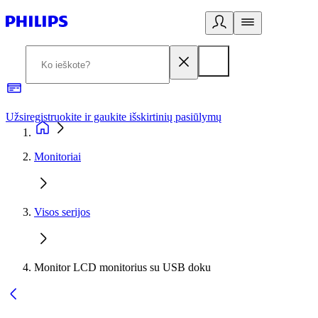
Užsiregistruokite ir gaukite išskirtinių pasiūlymų
3
Monitoriai
Visos serijos
Monitor LCD monitorius su USB doku