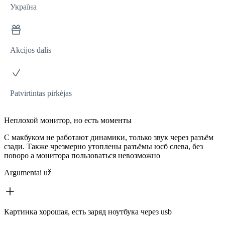
Україна
Akcijos dalis
Patvirtintas pirkėjas
Неплохой монитор, но есть моменты
С макбуком не работают динамики, только звук через разъём
сзади. Также чрезмерно утоплены разъёмы юсб слева, без
поворо а монитора пользоваться невозможно
Argumentai už
Картинка хорошая, есть заряд ноутбука через usb