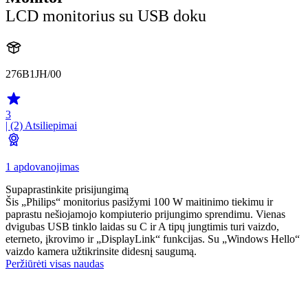
LCD monitorius su USB doku
276B1JH/00
3
| (2)
Atsiliepimai
1 apdovanojimas
Supaprastinkite prisijungimą
Šis „Philips“ monitorius pasižymi 100 W maitinimo tiekimu ir
paprastu nešiojamojo kompiuterio prijungimo sprendimu. Vienas
dvigubas USB tinklo laidas su C ir A tipų jungtimis turi vaizdo,
eterneto, įkrovimo ir „DisplayLink“ funkcijas. Su „Windows Hello“
vaizdo kamera užtikrinsite didesnį saugumą.
Peržiūrėti visas naudas