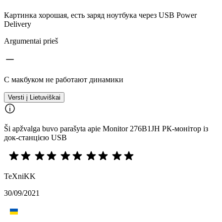
Картинка хорошая, есть заряд ноутбука через USB Power
Delivery
Argumentai prieš
С макбуком не работают динамики
Versti į Lietuviškai
Ši apžvalga buvo parašyta apie Monitor 276B1JH РК-монітор із
док-станцією USB
TeXniKK
30/09/2021