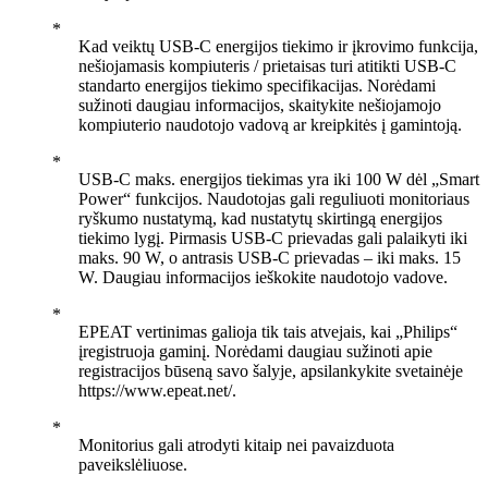
Kad veiktų USB-C energijos tiekimo ir įkrovimo funkcija,
nešiojamasis kompiuteris / prietaisas turi atitikti USB-C
standarto energijos tiekimo specifikacijas. Norėdami
sužinoti daugiau informacijos, skaitykite nešiojamojo
kompiuterio naudotojo vadovą ar kreipkitės į gamintoją.
USB-C maks. energijos tiekimas yra iki 100 W dėl „Smart
Power“ funkcijos. Naudotojas gali reguliuoti monitoriaus
ryškumo nustatymą, kad nustatytų skirtingą energijos
tiekimo lygį. Pirmasis USB-C prievadas gali palaikyti iki
maks. 90 W, o antrasis USB-C prievadas – iki maks. 15
W. Daugiau informacijos ieškokite naudotojo vadove.
EPEAT vertinimas galioja tik tais atvejais, kai „Philips“
įregistruoja gaminį. Norėdami daugiau sužinoti apie
registracijos būseną savo šalyje, apsilankykite svetainėje
https://www.epeat.net/.
Monitorius gali atrodyti kitaip nei pavaizduota
paveikslėliuose.