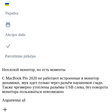
Україна
Akcijos dalis
Patvirtintas pirkėjas
Неплохой монитор, но есть моменты
С MacBook Pro 2020 не работают встроенные в монитор
динамики, звук идет только через разъём наушников сзади.
Также чрезмерно утоплены разъёмы USB слева, без поворота
монитора пользоваться невозможно
Argumentai už