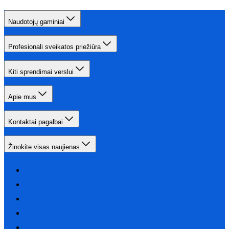
Naudotojų gaminiai
Profesionali sveikatos priežiūra
Kiti sprendimai verslui
Apie mus
Kontaktai pagalbai
Žinokite visas naujienas