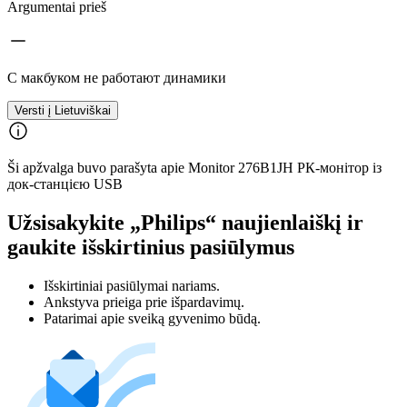
Argumentai prieš
С макбуком не работают динамики
Versti į Lietuviškai
Ši apžvalga buvo parašyta apie Monitor 276B1JH РК-монітор із
док-станцією USB
Užsisakykite „Philips“ naujienlaiškį ir
gaukite išskirtinius pasiūlymus
Išskirtiniai pasiūlymai nariams.
Ankstyva prieiga prie išpardavimų.
Patarimai apie sveiką gyvenimo būdą.