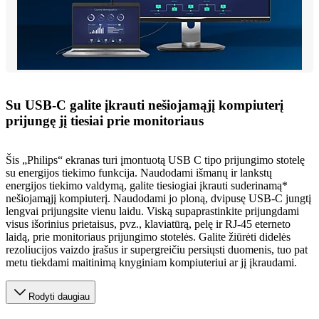
Su USB-C galite įkrauti nešiojamąjį kompiuterį
prijungę jį tiesiai prie monitoriaus
Šis „Philips“ ekranas turi įmontuotą USB C tipo prijungimo stotelę
su energijos tiekimo funkcija. Naudodami išmanų ir lankstų
energijos tiekimo valdymą, galite tiesiogiai įkrauti suderinamą*
nešiojamąjį kompiuterį. Naudodami jo ploną, dvipusę USB-C jungtį
lengvai prijungsite vienu laidu. Viską supaprastinkite prijungdami
visus išorinius prietaisus, pvz., klaviatūrą, pelę ir RJ-45 eterneto
laidą, prie monitoriaus prijungimo stotelės. Galite žiūrėti didelės
rezoliucijos vaizdo įrašus ir supergreičiu persiųsti duomenis, tuo pat
metu tiekdami maitinimą knyginiam kompiuteriui ar jį įkraudami.
Rodyti daugiau