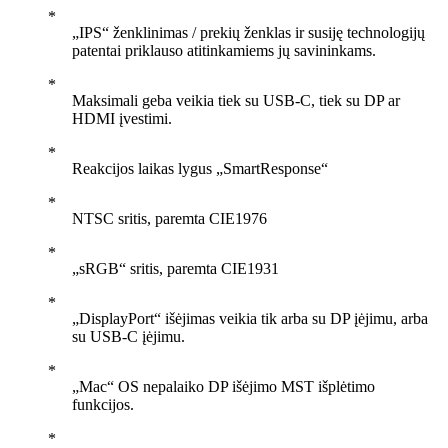
„IPS“ ženklinimas / prekių ženklas ir susiję technologijų
patentai priklauso atitinkamiems jų savininkams.
Maksimali geba veikia tiek su USB-C, tiek su DP ar
HDMI įvestimi.
Reakcijos laikas lygus „SmartResponse“
NTSC sritis, paremta CIE1976
„sRGB“ sritis, paremta CIE1931
„DisplayPort“ išėjimas veikia tik arba su DP įėjimu, arba
su USB-C įėjimu.
„Mac“ OS nepalaiko DP išėjimo MST išplėtimo
funkcijos.