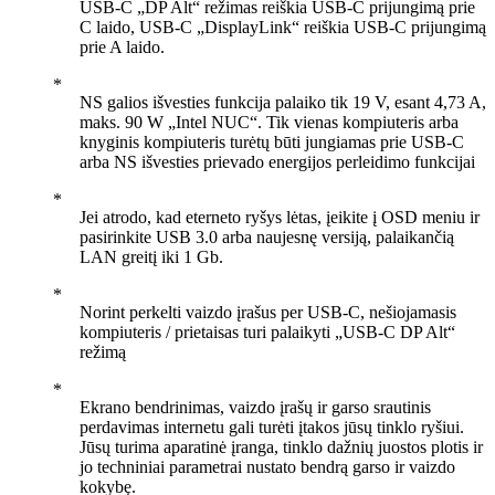
USB-C „DP Alt“ režimas reiškia USB-C prijungimą prie
C laido, USB-C „DisplayLink“ reiškia USB-C prijungimą
prie A laido.
NS galios išvesties funkcija palaiko tik 19 V, esant 4,73 A,
maks. 90 W „Intel NUC“. Tik vienas kompiuteris arba
knyginis kompiuteris turėtų būti jungiamas prie USB-C
arba NS išvesties prievado energijos perleidimo funkcijai
Jei atrodo, kad eterneto ryšys lėtas, įeikite į OSD meniu ir
pasirinkite USB 3.0 arba naujesnę versiją, palaikančią
LAN greitį iki 1 Gb.
Norint perkelti vaizdo įrašus per USB-C, nešiojamasis
kompiuteris / prietaisas turi palaikyti „USB-C DP Alt“
režimą
Ekrano bendrinimas, vaizdo įrašų ir garso srautinis
perdavimas internetu gali turėti įtakos jūsų tinklo ryšiui.
Jūsų turima aparatinė įranga, tinklo dažnių juostos plotis ir
jo techniniai parametrai nustato bendrą garso ir vaizdo
kokybę.