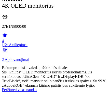
4K OLED monitorius
27E1N8900/00
4
| (2)
Atsiliepimai
2 Apdovanojimai
Bekompromisiai vaizdai, išskirtinės detalės
Šis „Philips“ OLED monitorius skirtas profesionalams. Jis
sertifikuotas „UltraClear 4K UHD“ ir „DisplayHDR 400
TrueBlack“, todėl matysite stulbinančias ir tikslias spalvas. Su 99 %
„AdobeRGB“ ekranais kūrimo patirtis bus aukštesnio lygio.
Peržiūrėti visas naudas