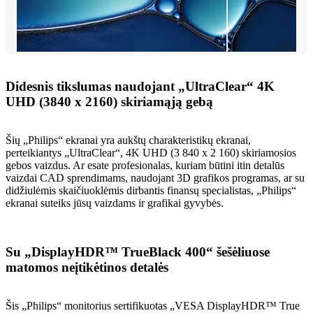
Didesnis tikslumas naudojant „UltraClear“ 4K
UHD (3840 x 2160) skiriamąją gebą
Šių „Philips“ ekranai yra aukštų charakteristikų ekranai,
perteikiantys „UltraClear“, 4K UHD (3 840 x 2 160) skiriamosios
gebos vaizdus. Ar esate profesionalas, kuriam būtini itin detalūs
vaizdai CAD sprendimams, naudojant 3D grafikos programas, ar su
didžiulėmis skaičiuoklėmis dirbantis finansų specialistas, „Philips“
ekranai suteiks jūsų vaizdams ir grafikai gyvybės.
Su „DisplayHDR™ TrueBlack 400“ šešėliuose
matomos neįtikėtinos detalės
Šis „Philips“ monitorius sertifikuotas „VESA DisplayHDR™ True