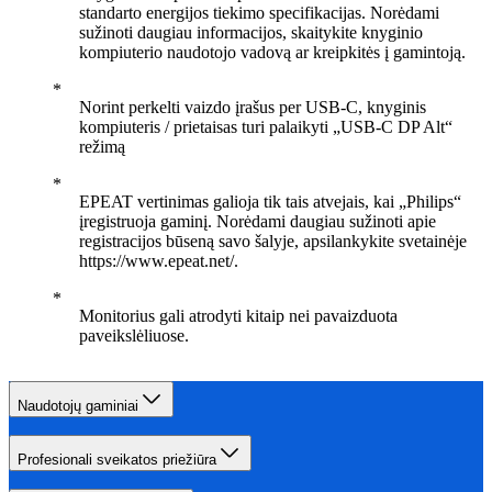
standarto energijos tiekimo specifikacijas. Norėdami
sužinoti daugiau informacijos, skaitykite knyginio
kompiuterio naudotojo vadovą ar kreipkitės į gamintoją.
Norint perkelti vaizdo įrašus per USB-C, knyginis
kompiuteris / prietaisas turi palaikyti „USB-C DP Alt“
režimą
EPEAT vertinimas galioja tik tais atvejais, kai „Philips“
įregistruoja gaminį. Norėdami daugiau sužinoti apie
registracijos būseną savo šalyje, apsilankykite svetainėje
https://www.epeat.net/.
Monitorius gali atrodyti kitaip nei pavaizduota
paveikslėliuose.
Naudotojų gaminiai
Profesionali sveikatos priežiūra