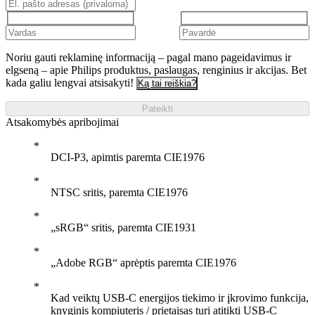
Noriu gauti reklaminę informaciją – pagal mano pageidavimus ir
elgseną – apie Philips produktus, paslaugas, renginius ir akcijas. Bet
kada galiu lengvai atsisakyti!
Ką tai reiškia?
Pateikti
Atsakomybės apribojimai
DCI-P3, apimtis paremta CIE1976
NTSC sritis, paremta CIE1976
„sRGB“ sritis, paremta CIE1931
„Adobe RGB“ aprėptis paremta CIE1976
Kad veiktų USB-C energijos tiekimo ir įkrovimo funkcija,
knyginis kompiuteris / prietaisas turi atitikti USB-C