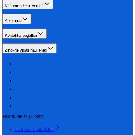
Kiti sprendimai verslui
Apie mus
Kontaktai pagalbai
Žinokite visas naujienas
Pasirinkite šalį / kalbą
Lietuva / Lietuviškai