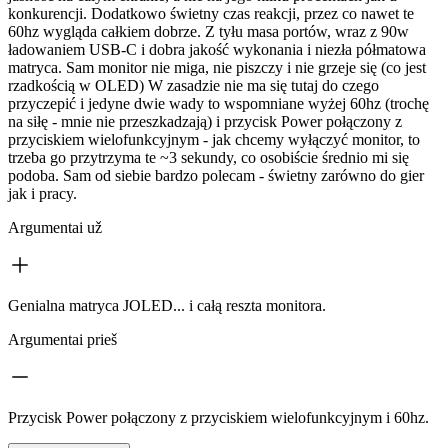
konkurencji. Dodatkowo świetny czas reakcji, przez co nawet te
60hz wygląda całkiem dobrze. Z tyłu masa portów, wraz z 90w
ładowaniem USB-C i dobra jakość wykonania i niezła półmatowa
matryca. Sam monitor nie miga, nie piszczy i nie grzeje się (co jest
rzadkością w OLED) W zasadzie nie ma się tutaj do czego
przyczepić i jedyne dwie wady to wspomniane wyżej 60hz (trochę
na siłę - mnie nie przeszkadzają) i przycisk Power połączony z
przyciskiem wielofunkcyjnym - jak chcemy wyłączyć monitor, to
trzeba go przytrzyma te ~3 sekundy, co osobiście średnio mi się
podoba. Sam od siebie bardzo polecam - świetny zarówno do gier
jak i pracy.
Argumentai už
Genialna matryca JOLED... i całą reszta monitora.
Argumentai prieš
Przycisk Power połączony z przyciskiem wielofunkcyjnym i 60hz.