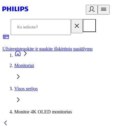
Užsiregistruokite ir gaukite išskirtinių pasiūlymų
3
Monitoriai
Visos serijos
Monitor 4K OLED monitorius