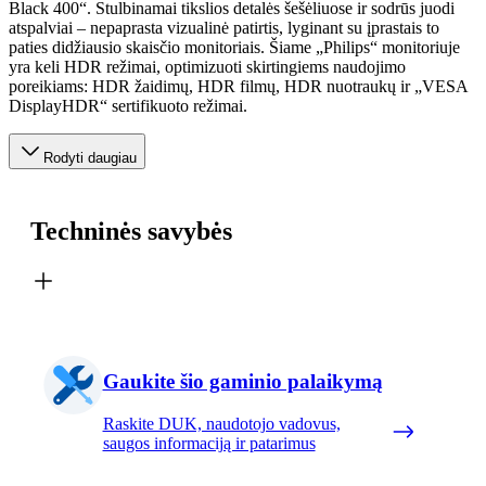
Black 400“. Stulbinamai tikslios detalės šešėliuose ir sodrūs juodi
atspalviai – nepaprasta vizualinė patirtis, lyginant su įprastais to
paties didžiausio skaisčio monitoriais. Šiame „Philips“ monitoriuje
yra keli HDR režimai, optimizuoti skirtingiems naudojimo
poreikiams: HDR žaidimų, HDR filmų, HDR nuotraukų ir „VESA
DisplayHDR“ sertifikuoto režimai.
Rodyti daugiau
Techninės savybės
Gaukite šio gaminio palaikymą
Raskite DUK, naudotojo vadovus,
saugos informaciją ir patarimus