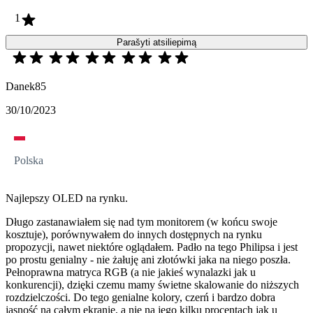
1
Parašyti atsiliepimą
Danek85
30/10/2023
Polska
Najlepszy OLED na rynku.
Długo zastanawiałem się nad tym monitorem (w końcu swoje
kosztuje), porównywałem do innych dostępnych na rynku
propozycji, nawet niektóre oglądałem. Padło na tego Philipsa i jest
po prostu genialny - nie żałuję ani złotówki jaka na niego poszła.
Pełnoprawna matryca RGB (a nie jakieś wynalazki jak u
konkurencji), dzięki czemu mamy świetne skalowanie do niższych
rozdzielczości. Do tego genialne kolory, czerń i bardzo dobra
jasność na całym ekranie, a nie na jego kilku procentach jak u