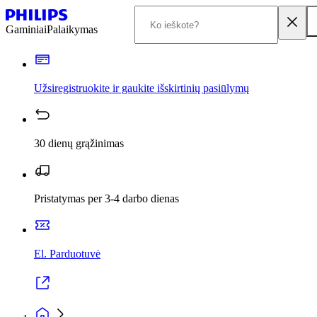
Gaminiai
Palaikymas
Užsiregistruokite ir gaukite išskirtinių pasiūlymų
30 dienų grąžinimas
Pristatymas per 3-4 darbo dienas
El. Parduotuvė