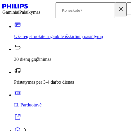
Gaminiai
Palaikymas
Užsiregistruokite ir gaukite išskirtinių pasiūlymų
30 dienų grąžinimas
Pristatymas per 3-4 darbo dienas
El. Parduotuvė