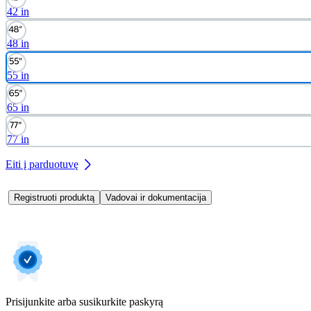
42 in
48 in
55 in
65 in
77 in
Eiti į parduotuvę
Registruoti produktą
Vadovai ir dokumentacija
Prisijunkite arba susikurkite paskyrą