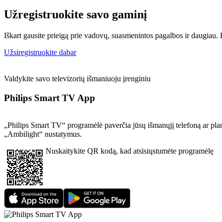
Užregistruokite savo gaminį
Iškart gausite prieigą prie vadovų, suasmenintos pagalbos ir daugiau. Be
Užsiregistruokite dabar
Valdykite savo televizorių išmaniuoju įrenginiu
Philips Smart TV App
„Philips Smart TV“ programėlė paverčia jūsų išmanųjį telefoną ar planš
„Ambilight“ nustatymus.
Nuskaitykite QR kodą, kad atsisiųstumėte programėlę