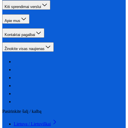
Kiti sprendimai verslui
Apie mus
Kontaktai pagalbai
Žinokite visas naujienas
Pasirinkite šalį / kalbą
Lietuva / Lietuviškai