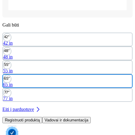
Gali būti
42 in
48 in
55 in
65 in
77 in
Eiti į parduotuvę
Registruoti produktą
Vadovai ir dokumentacija