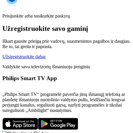
Prisijunkite arba susikurkite paskyrą
Užregistruokite savo gaminį
Iškart gausite prieigą prie vadovų, suasmenintos pagalbos ir daugiau.
Be to, tai greita ir paprasta.
Užsiregistruokite dabar
Valdykite savo televizorių išmaniuoju įrenginiu
Philips Smart TV App
„Philips Smart TV“ programėlė paverčia jūsų išmanųjį telefoną ar
planšetę išmaniuoju nuotolinio valdymo pultu, leidžiančiu lengvai
perjungti kanalus, reguliuoti garsą, naršyti programėles ir tiksliai
sureguliuoti „Ambilight“ nustatymus.