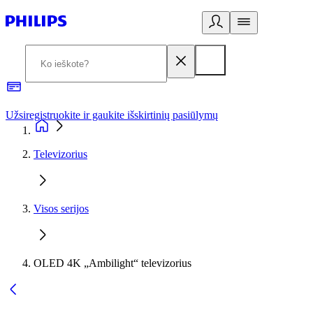
Užsiregistruokite ir gaukite išskirtinių pasiūlymų
3
Televizorius
Visos serijos
OLED 4K „Ambilight“ televizorius