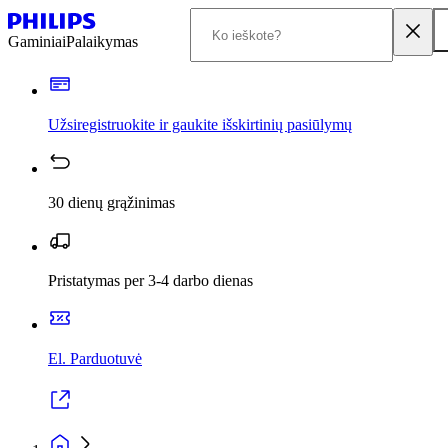
Gaminiai
Palaikymas
Užsiregistruokite ir gaukite išskirtinių pasiūlymų
30 dienų grąžinimas
Pristatymas per 3-4 darbo dienas
El. Parduotuvė