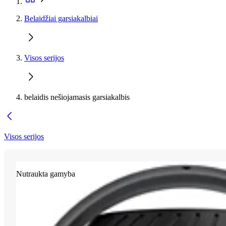
Belaidžiai garsiakalbiai
Visos serijos
belaidis nešiojamasis garsiakalbis
Visos serijos
Nutraukta gamyba