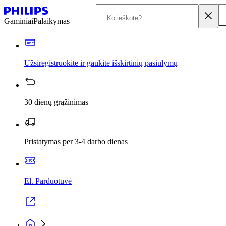
Gaminiai
Palaikymas
Užsiregistruokite ir gaukite išskirtinių pasiūlymų
30 dienų grąžinimas
Pristatymas per 3-4 darbo dienas
El. Parduotuvė