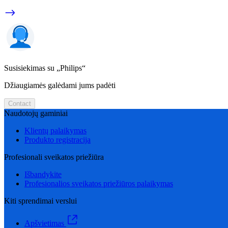
Susisiekimas su „Philips“
Džiaugiamės galėdami jums padėti
Contact
Naudotojų gaminiai
Klientų palaikymas
Produkto registracija
Profesionali sveikatos priežiūra
Išbandykite
Profesionalios sveikatos priežiūros palaikymas
Kiti sprendimai verslui
Apšvietimas