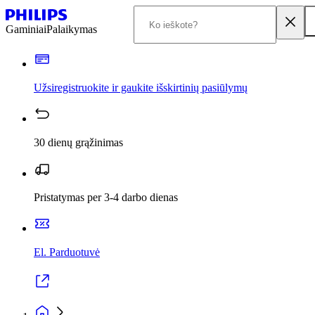
Gaminiai
Palaikymas
Užsiregistruokite ir gaukite išskirtinių pasiūlymų
30 dienų grąžinimas
Pristatymas per 3-4 darbo dienas
El. Parduotuvė