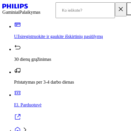
Gaminiai
Palaikymas
Užsiregistruokite ir gaukite išskirtinių pasiūlymų
30 dienų grąžinimas
Pristatymas per 3-4 darbo dienas
El. Parduotuvė