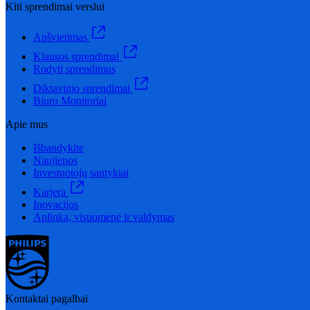
Kiti sprendimai verslui
Apšvietimas
Klausos sprendimai
Rodyti sprendimus
Diktavimo sprendimai
Biuro Monitoriai
Apie mus
Išbandykite
Naujienos
Investuotojų santykiai
Karjera
Inovacijos
Aplinka, visuomenė ir valdymas
Kontaktai pagalbai