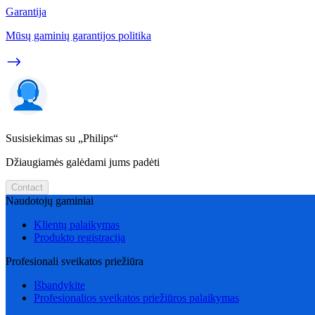
Garantija
Mūsų gaminių garantijos politika
Susisiekimas su „Philips“
Džiaugiamės galėdami jums padėti
Contact
Naudotojų gaminiai
Klientų palaikymas
Produkto registracija
Profesionali sveikatos priežiūra
Išbandykite
Profesionalios sveikatos priežiūros palaikymas