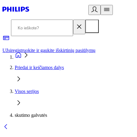
Užsiregistruokite ir gaukite išskirtinių pasiūlymų
3
Priedai ir keičiamos dalys
Visos serijos
skutimo galvutės