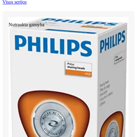
Visos serijos
Nutraukta gamyba