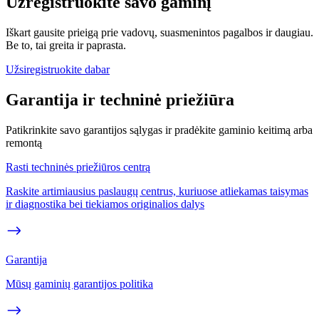
Užregistruokite savo gaminį
Iškart gausite prieigą prie vadovų, suasmenintos pagalbos ir daugiau.
Be to, tai greita ir paprasta.
Užsiregistruokite dabar
Garantija ir techninė priežiūra
Patikrinkite savo garantijos sąlygas ir pradėkite gaminio keitimą arba
remontą
Rasti techninės priežiūros centrą
Raskite artimiausius paslaugų centrus, kuriuose atliekamas taisymas
ir diagnostika bei tiekiamos originalios dalys
Garantija
Mūsų gaminių garantijos politika