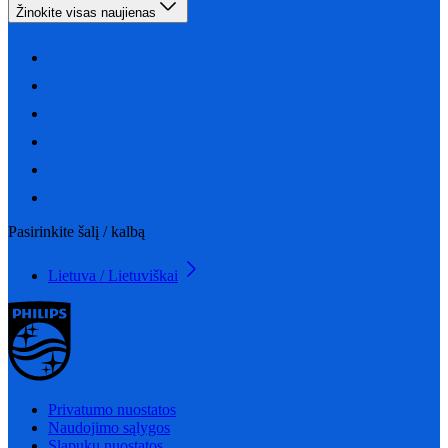
Žinokite visas naujienas
Pasirinkite šalį / kalbą
Lietuva / Lietuviškai
Privatumo nuostatos
Naudojimo sąlygos
Slapukų nuostatos