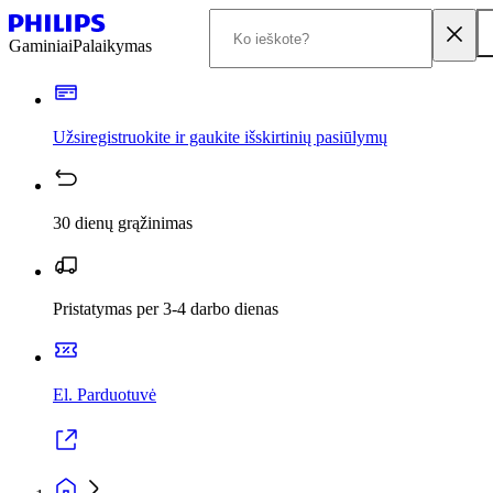
Gaminiai
Palaikymas
Užsiregistruokite ir gaukite išskirtinių pasiūlymų
30 dienų grąžinimas
Pristatymas per 3-4 darbo dienas
El. Parduotuvė