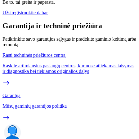
Be to, tai greita ir paprasta.
Užsiregistruokite dabar
Garantija ir techninė priežiūra
Patikrinkite savo garantijos sąlygas ir pradėkite gaminio keitimą arba
remontą
Rasti techninės priežiūros centrą
Raskite artimiausius paslaugų centrus, kuriuose atliekamas taisymas
ir diagnostika bei tiekiamos originalios dalys
Garantija
Mūsų gaminių garantijos politika