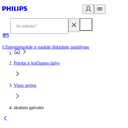
Užsiregistruokite ir gaukite išskirtinių pasiūlymų
3
Priedai ir keičiamos dalys
Visos serijos
skutimo galvutės