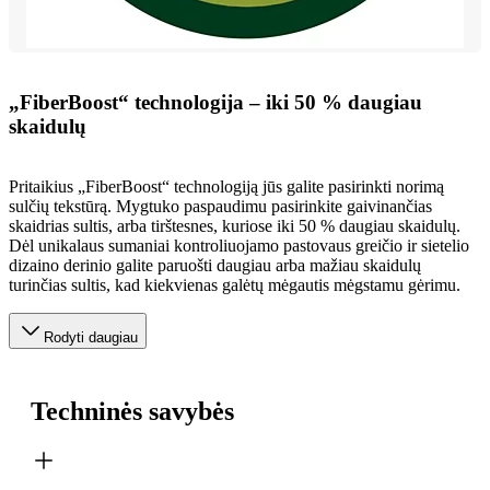
„FiberBoost“ technologija – iki 50 % daugiau
skaidulų
Pritaikius „FiberBoost“ technologiją jūs galite pasirinkti norimą
sulčių tekstūrą. Mygtuko paspaudimu pasirinkite gaivinančias
skaidrias sultis, arba tirštesnes, kuriose iki 50 % daugiau skaidulų.
Dėl unikalaus sumaniai kontroliuojamo pastovaus greičio ir sietelio
dizaino derinio galite paruošti daugiau arba mažiau skaidulų
turinčias sultis, kad kiekvienas galėtų mėgautis mėgstamu gėrimu.
Rodyti daugiau
Techninės savybės