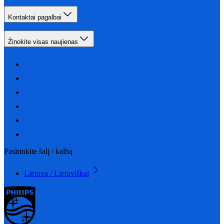
Kontaktai pagalbai
Žinokite visas naujienas
Pasirinkite šalį / kalbą
Lietuva / Lietuviškai