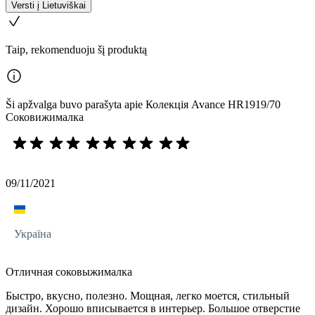
Versti į Lietuviškai
Taip, rekomenduoju šį produktą
Ši apžvalga buvo parašyta apie Колекція Avance HR1919/70
Соковижималка
09/11/2021
Україна
Отличная соковыжималка
Быстро, вкусно, полезно. Мощная, легко моется, стильный
дизайн. Хорошо вписывается в интерьер. Большое отверстие