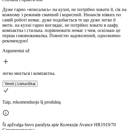
Дуже гарно «вписалась» на кухні, не потрібно ховати її. сік на
кожному з режимів смачний і корисний. Нюансів ніяких по
самій роботі немає. дуже подобається те що дуже легко її
мити. на кухні гарно виглядає, не потрібно ховати в шафу.
компактна і стильна. порівнювати немає з чим, оскільки це
перша соковижималка. Повністю задоволений, однозначно
рекомендую!
Argumentai už
легко миється і компактна.
Versti į Lietuviškai
Taip, rekomenduoju šį produktą
Ši apžvalga buvo parašyta apie Колекція Avance HR1919/70
Соковижималка