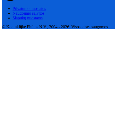
Privatumo nuostatos
Naudojimo sąlygos
Slapukų nuostatos
© Koninklijke Philips N.V., 2004 - 2026. Visos teisės saugomos.