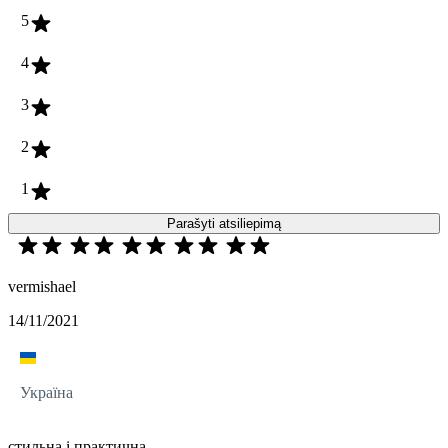
5
4
3
2
1
Parašyti atsiliepimą
vermishael
14/11/2021
Україна
стильна і практична