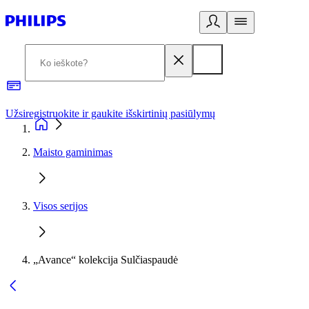
Užsiregistruokite ir gaukite išskirtinių pasiūlymų
3
Maisto gaminimas
Visos serijos
„Avance“ kolekcija Sulčiaspaudė