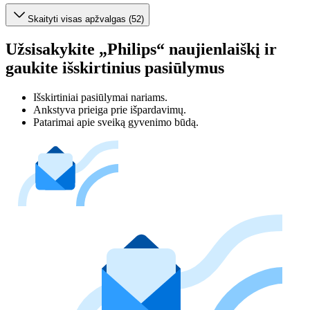
Skaityti visas apžvalgas (52)
Užsisakykite „Philips“ naujienlaiškį ir
gaukite išskirtinius pasiūlymus
Išskirtiniai pasiūlymai nariams.
Ankstyva prieiga prie išpardavimų.
Patarimai apie sveiką gyvenimo būdą.