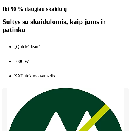
Iki 50 % daugiau skaidulų
Sultys su skaidulomis, kaip jums ir
patinka
„QuickClean“
1000 W
XXL tiekimo vamzdis