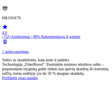
HR1919/70
4.9
| (52)
Atsiliepimai
| 98% Rekomenduoja šį gaminį
1 apdovanojimas
Sultys su skaidulomis, kaip jums ir patinka
Technologija „FiberBoost“. Pasirinkite norimos tekstūros sultis –
paspausdami mygtuką galite rinktis nuo gaivių skaidrių iki kreminių
sulčių, kurių sudėtyje yra iki 50 % daugiau skaidulų.
Peržiūrėti visas naudas