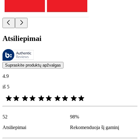
Atsiliepimai
Šiuos atsiliepimus tvarko „Bazaarvoice“ ir jie atitinka „Bazaarvoice“
Klientų nuomonės, pateikiamos kaip produktų ir žvaigždučių įvertinimai
Supraskite produktų apžvalgas
4.9
iš 5
52
98
%
Atsiliepimai
Rekomenduoja šį gaminį