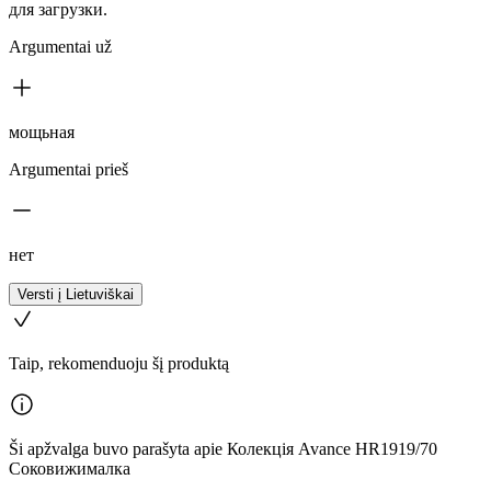
для загрузки.
Argumentai už
мощьная
Argumentai prieš
нет
Versti į Lietuviškai
Taip, rekomenduoju šį produktą
Ši apžvalga buvo parašyta apie Колекція Avance HR1919/70
Соковижималка