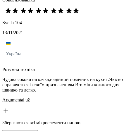
Svetla 104
13/11/2021
Україна
Розумна техніка
Чудова соковитискачка,надійний помічник на кухні .Якісно
справляється із своїм призначенням.Вітаміни кожного дня
швидко та легко.
Argumentai už
Зберігаються всі мікроелементи напою