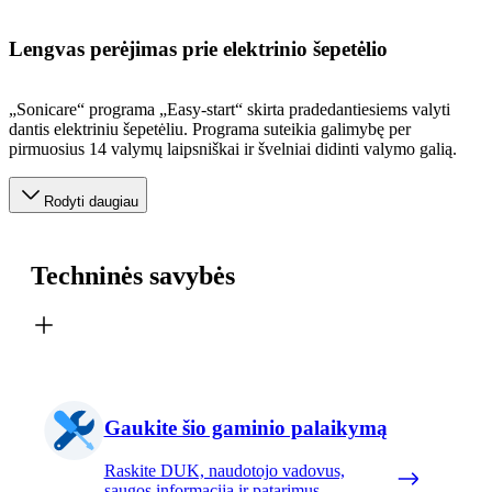
Lengvas perėjimas prie elektrinio šepetėlio
„Sonicare“ programa „Easy-start“ skirta pradedantiesiems valyti
dantis elektriniu šepetėliu. Programa suteikia galimybę per
pirmuosius 14 valymų laipsniškai ir švelniai didinti valymo galią.
Rodyti daugiau
Techninės savybės
Gaukite šio gaminio palaikymą
Raskite DUK, naudotojo vadovus,
saugos informaciją ir patarimus