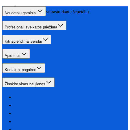
palyginus su paprastu dantų šepetėliu
Naudotojų gaminiai
Profesionali sveikatos priežiūra
Kiti sprendimai verslui
Apie mus
Kontaktai pagalbai
Žinokite visas naujienas