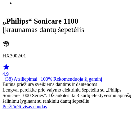
„Philips“ Sonicare 1100
Įkraunamas dantų šepetėlis
HX3902/01
4.9
| (38)
Atsiliepimai
| 100% Rekomenduoja šį gaminį
Būtina priežiūra sveikiems dantims ir dantenoms
Lengvai pereikite prie valymo elektriniu šepetėliu su „Philips
Sonicare 1000 Series“. Džiaukitės iki 3 kartų efektyvesniu apnašų
šalinimu lyginant su rankiniu dantų šepetėliu.
Peržiūrėti visas naudas