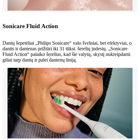
Sonicare Fluid Action
Dantų šepetėliai „Philips Sonicare“ valo švelniai, bet efektyviai, o
dantis ir dantenas prižiūri iki 31 tūkst. šerelių judesių. „Sonicare
Fluid Action“ palaiko šerelius, kad šie valytų, skystį nukreipdami
giliai tarp dantų ir palei dantenų liniją.