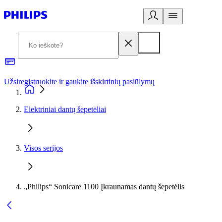
Užsiregistruokite ir gaukite išskirtinių pasiūlymų
3
Elektriniai dantų šepetėliai
Visos serijos
„Philips“ Sonicare 1100 Įkraunamas dantų šepetėlis