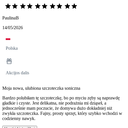
PaulinaB
14/05/2026
Polska
Akcijos dalis
Moja nowa, ulubiona szczoteczka soniczna
Bardzo polubiłam tę szczoteczkę, bo po myciu zęby są naprawdę
gładkie i czyste. Jest delikatna, nie podrażnia mi dziąseł, a
jednocześnie mam poczucie, że domywa dużo dokładniej niż
zwykła szczoteczka. Fajny, prosty sprzęt, który szybko wchodzi w
codzienny nawyk.