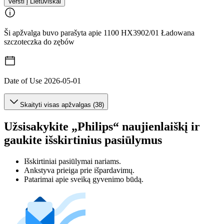
Versti į Lietuviškai
Ši apžvalga buvo parašyta apie 1100 HX3902/01 Ładowana
szczoteczka do zębów
Date of Use
2026-05-01
Skaityti visas apžvalgas (38)
Užsisakykite „Philips“ naujienlaiškį ir
gaukite išskirtinius pasiūlymus
Išskirtiniai pasiūlymai nariams.
Ankstyva prieiga prie išpardavimų.
Patarimai apie sveiką gyvenimo būdą.