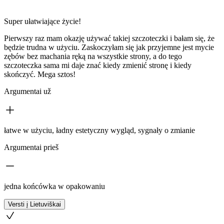
Super ułatwiające życie!
Pierwszy raz mam okazję używać takiej szczoteczki i bałam się, że
będzie trudna w użyciu. Zaskoczyłam się jak przyjemne jest mycie
zębów bez machania ręką na wszystkie strony, a do tego
szczoteczka sama mi daje znać kiedy zmienić stronę i kiedy
skończyć. Mega sztos!
Argumentai už
łatwe w użyciu, ładny estetyczny wygląd, sygnały o zmianie
Argumentai prieš
jedna końcówka w opakowaniu
Versti į Lietuviškai