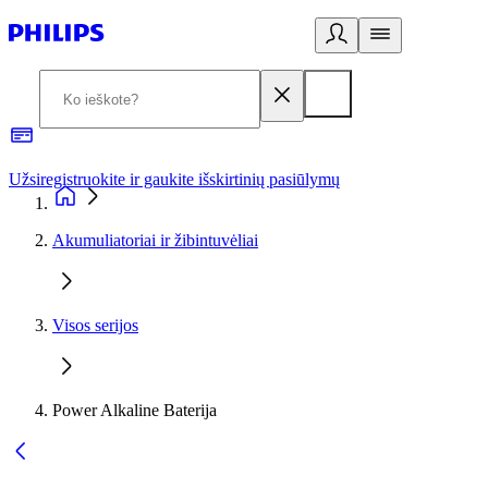
Užsiregistruokite ir gaukite išskirtinių pasiūlymų
3
Akumuliatoriai ir žibintuvėliai
Visos serijos
Power Alkaline Baterija