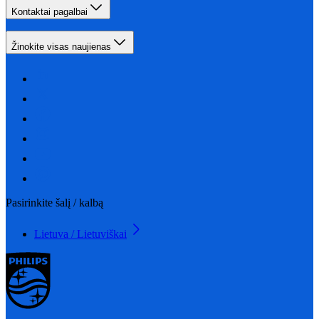
Kontaktai pagalbai
Žinokite visas naujienas
Pasirinkite šalį / kalbą
Lietuva / Lietuviškai