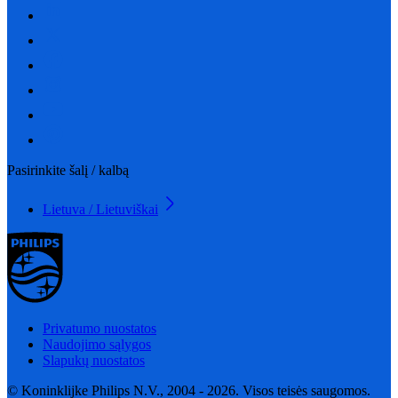
Pasirinkite šalį / kalbą
Lietuva / Lietuviškai
Privatumo nuostatos
Naudojimo sąlygos
Slapukų nuostatos
© Koninklijke Philips N.V., 2004 - 2026. Visos teisės saugomos.