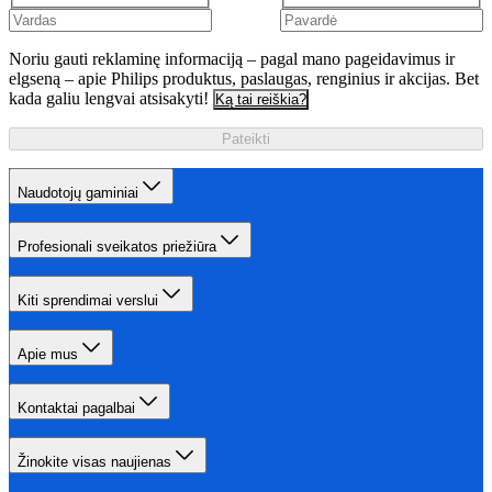
Noriu gauti reklaminę informaciją – pagal mano pageidavimus ir
elgseną – apie Philips produktus, paslaugas, renginius ir akcijas. Bet
kada galiu lengvai atsisakyti!
Ką tai reiškia?
Pateikti
Naudotojų gaminiai
Profesionali sveikatos priežiūra
Kiti sprendimai verslui
Apie mus
Kontaktai pagalbai
Žinokite visas naujienas