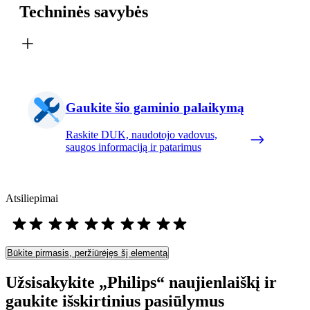
Techninės savybės
Gaukite šio gaminio palaikymą
Raskite DUK, naudotojo vadovus,
saugos informaciją ir patarimus
Atsiliepimai
Būkite pirmasis, peržiūrėjęs šį elementą
Užsisakykite „Philips“ naujienlaiškį ir
gaukite išskirtinius pasiūlymus