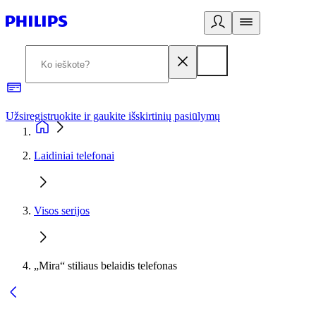
Užsiregistruokite ir gaukite išskirtinių pasiūlymų
3
Laidiniai telefonai
Visos serijos
„Mira“ stiliaus belaidis telefonas