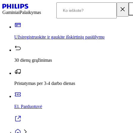
Gaminiai
Palaikymas
Užsiregistruokite ir gaukite išskirtinių pasiūlymų
30 dienų grąžinimas
Pristatymas per 3-4 darbo dienas
El. Parduotuvė