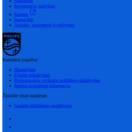
Naujienos
Investuotojų santykiai
Karjera
Inovacijos
Aplinka, visuomenė ir valdymas
Kontaktai pagalbai
Išbandykite
Klientų palaikymas
Profesionalios sveikatos priežiūros palaikymas
Įmonės kontaktinė informacija
Žinokite visas naujienas
Gaukite išskirtinius pasiūlymus