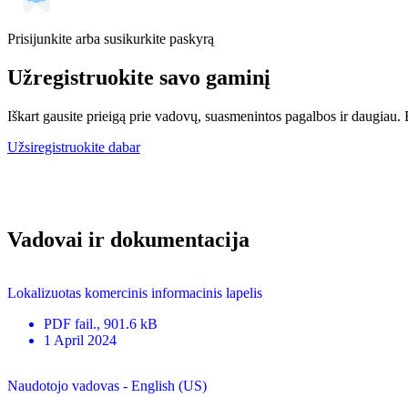
Prisijunkite arba susikurkite paskyrą
Užregistruokite savo gaminį
Iškart gausite prieigą prie vadovų, suasmenintos pagalbos ir daugiau. Be
Užsiregistruokite dabar
Vadovai ir dokumentacija
Lokalizuotas komercinis informacinis lapelis
PDF
fail.
, 901.6 kB
1 April 2024
Naudotojo vadovas - English (US)