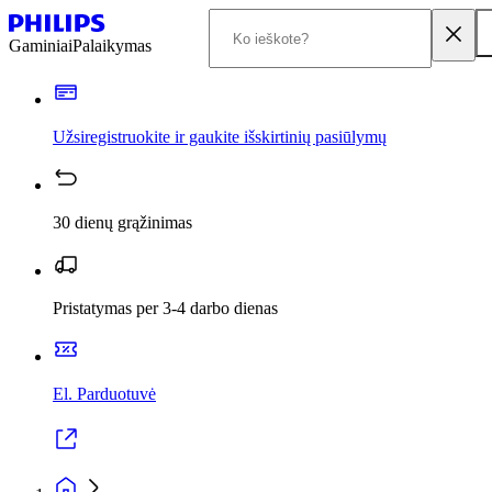
Gaminiai
Palaikymas
Užsiregistruokite ir gaukite išskirtinių pasiūlymų
30 dienų grąžinimas
Pristatymas per 3-4 darbo dienas
El. Parduotuvė