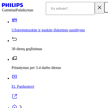
Gaminiai
Palaikymas
Užsiregistruokite ir gaukite išskirtinių pasiūlymų
30 dienų grąžinimas
Pristatymas per 3-4 darbo dienas
El. Parduotuvė