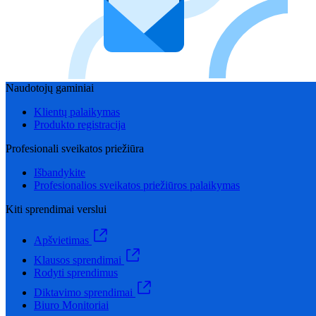
Naudotojų gaminiai
Klientų palaikymas
Produkto registracija
Profesionali sveikatos priežiūra
Išbandykite
Profesionalios sveikatos priežiūros palaikymas
Kiti sprendimai verslui
Apšvietimas
Klausos sprendimai
Rodyti sprendimus
Diktavimo sprendimai
Biuro Monitoriai