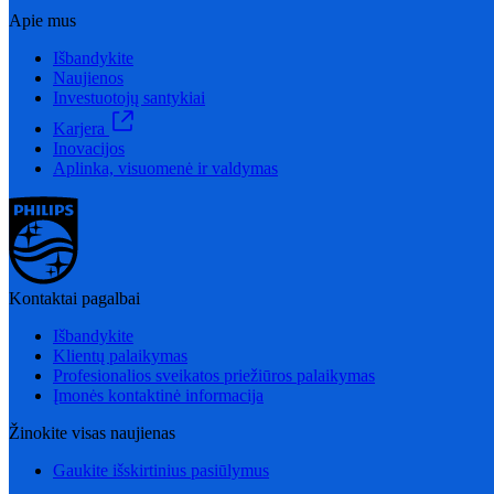
Apie mus
Išbandykite
Naujienos
Investuotojų santykiai
Karjera
Inovacijos
Aplinka, visuomenė ir valdymas
Kontaktai pagalbai
Išbandykite
Klientų palaikymas
Profesionalios sveikatos priežiūros palaikymas
Įmonės kontaktinė informacija
Žinokite visas naujienas
Gaukite išskirtinius pasiūlymus