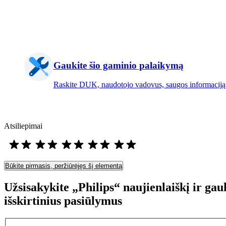
Gaukite šio gaminio palaikymą
Raskite DUK, naudotojo vadovus, saugos informaciją 
Atsiliepimai
Būkite pirmasis, peržiūrėjęs šį elementą
Užsisakykite „Philips“ naujienlaiškį ir gau
išskirtinius pasiūlymus