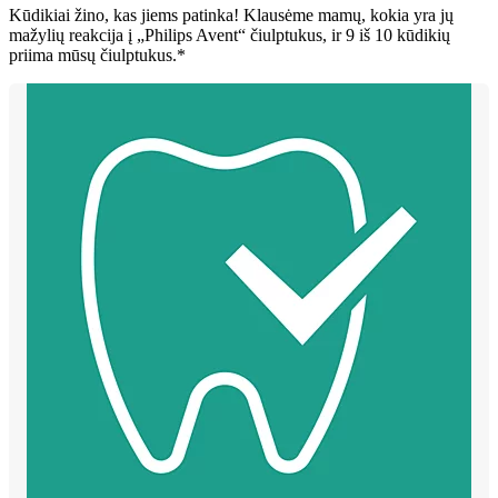
Kūdikiai žino, kas jiems patinka! Klausėme mamų, kokia yra jų
mažylių reakcija į „Philips Avent“ čiulptukus, ir 9 iš 10 kūdikių
priima mūsų čiulptukus.*