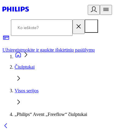
Užsiregistruokite ir gaukite išskirtinių pasiūlymų
3
Čiulptukai
Visos serijos
„Philips“ Avent „Freeflow“ čiulptukai