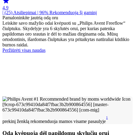
4.9
| (25)
Atsiliepimai
| 96% Rekomenduoja šį gaminį
Pamaloninkite jautrią odą oru
Leiskite savo mažylio odai kvėpuoti su „Philips Avent Freeflow“
čiulptuku. Skydelyje yra 6 skylutės orui, per kurias patenka
papildomas oro srautas ir dėl to mažiau dirginama oda. Mūsų
ortodontinis, išardomas čiulptukas yra pritaikytas natūraliai kūdikio
burnos raidai.
Peržiūrėti visas naudas
1
prekinį ženklą rekomenduoja mamos visame pasaulyje
Oda kvėpuoja dėl papildomų skylučių orui