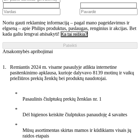
Noriu gauti reklaminę informaciją – pagal mano pageidavimus ir
elgseną – apie Philips produktus, paslaugas, renginius ir akcijas. Bet
kada galiu lengvai atsisakyti!
Ką tai reiškia?
Pateikti
Atsakomybės apribojimai
Remiantis 2024 m. visame pasaulyje atlikta internetine
pasitenkinimo apklausa, kurioje dalyvavo 8139 motinų ir vaikų
priežiūros prekių ženklų bei produktų naudotojai.
Pasaulinis čiulptukų prekių ženklas nr. 1
Dėl higienos keiskite čiulptukus panaudoję 4 savaites
Mūsų asortimentas skirtas mamos ir kūdikiams visais jų
raidos etapais