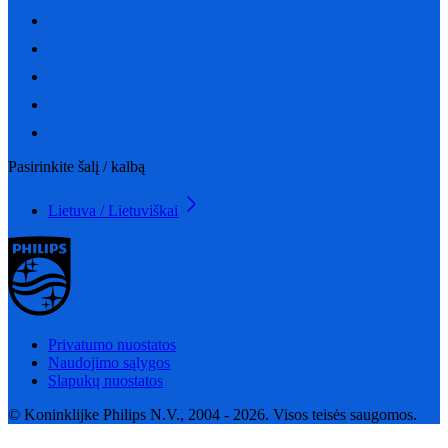
Pasirinkite šalį / kalbą
Lietuva / Lietuviškai
Privatumo nuostatos
Naudojimo sąlygos
Slapukų nuostatos
© Koninklijke Philips N.V., 2004 - 2026. Visos teisės saugomos.