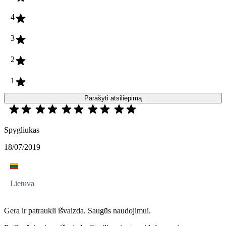
4
3
2
1
Parašyti atsiliepimą
Spygliukas
18/07/2019
Lietuva
Gera ir patraukli išvaizda. Saugūs naudojimui.