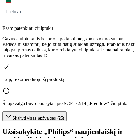
Lietuva
Esam patenkinti ciulptuku
Gavus ciulptuka jis is karto tapo labai megstamas mano sunaus.
Padeda nusiraminti, be jo butu daug sunkiau uzmigti. Prabudus nakti
taip pat pirmas daiktas, kurio reikia yra ciulptukas. Ir mamai ramiau,
ir vaikas patenkintas ☺
Taip, rekomenduoju šį produktą
Ši apžvalga buvo parašyta apie SCF172/14 „Freeflow“ čiulptukai
Skaityti visas apžvalgas (25)
Užsisakykite „Philips“ naujienlaiškį ir