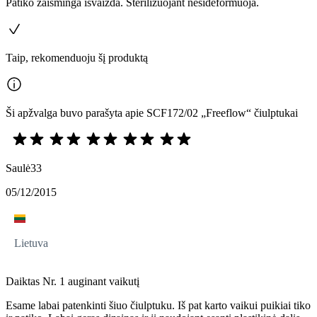
Patiko žaisminga išvaizda. Sterilizuojant nesideformuoja.
Taip, rekomenduoju šį produktą
Ši apžvalga buvo parašyta apie SCF172/02 „Freeflow“ čiulptukai
Saulė33
05/12/2015
Lietuva
Daiktas Nr. 1 auginant vaikutį
Esame labai patenkinti šiuo čiulptuku. Iš pat karto vaikui puikiai tiko