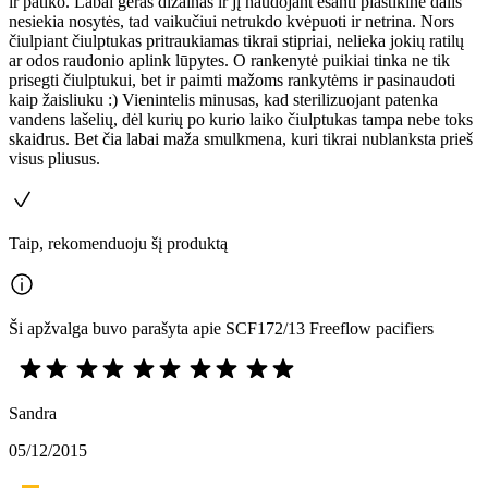
ir patiko. Labai geras dizainas ir jį naudojant esanti plastikinė dalis
nesiekia nosytės, tad vaikučiui netrukdo kvėpuoti ir netrina. Nors
čiulpiant čiulptukas pritraukiamas tikrai stipriai, nelieka jokių ratilų
ar odos raudonio aplink lūpytes. O rankenytė puikiai tinka ne tik
prisegti čiulptukui, bet ir paimti mažoms rankytėms ir pasinaudoti
kaip žaisliuku :) Vienintelis minusas, kad sterilizuojant patenka
vandens lašelių, dėl kurių po kurio laiko čiulptukas tampa nebe toks
skaidrus. Bet čia labai maža smulkmena, kuri tikrai nublanksta prieš
visus pliusus.
Taip, rekomenduoju šį produktą
Ši apžvalga buvo parašyta apie SCF172/13 Freeflow pacifiers
Sandra
05/12/2015