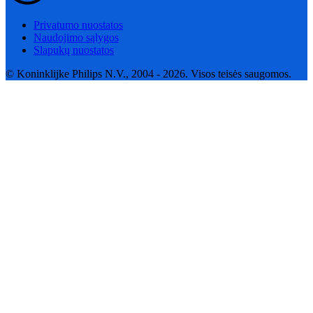
Privatumo nuostatos
Naudojimo sąlygos
Slapukų nuostatos
© Koninklijke Philips N.V., 2004 - 2026. Visos teisės saugomos.