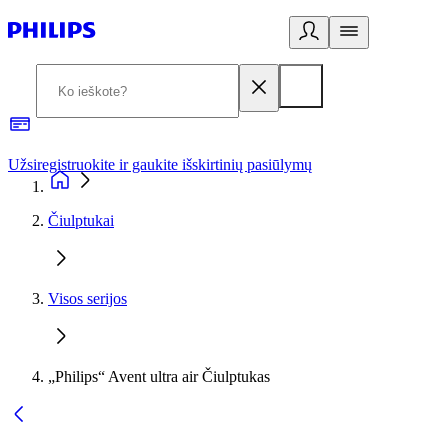
Užsiregistruokite ir gaukite išskirtinių pasiūlymų
3
Čiulptukai
Visos serijos
„Philips“ Avent ultra air Čiulptukas