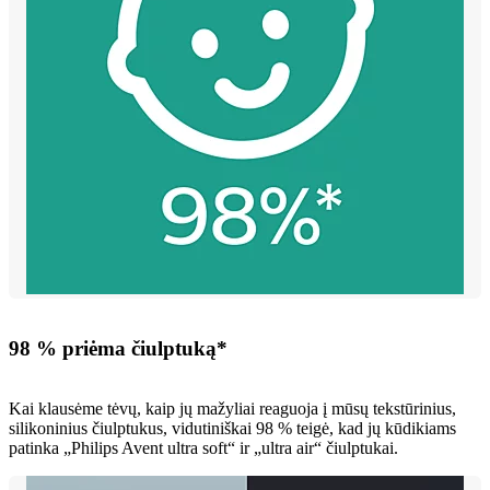
98 % priėma čiulptuką*
Kai klausėme tėvų, kaip jų mažyliai reaguoja į mūsų tekstūrinius,
silikoninius čiulptukus, vidutiniškai 98 % teigė, kad jų kūdikiams
patinka „Philips Avent ultra soft“ ir „ultra air“ čiulptukai.