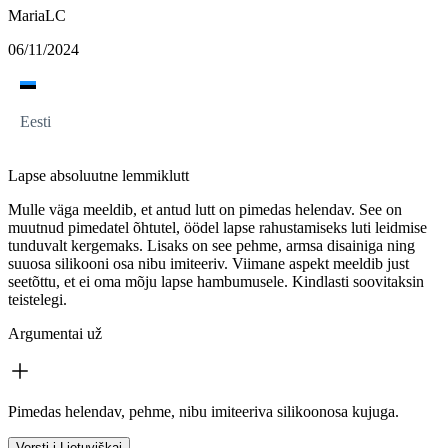
MariaLC
06/11/2024
Eesti
Lapse absoluutne lemmiklutt
Mulle väga meeldib, et antud lutt on pimedas helendav. See on
muutnud pimedatel õhtutel, öödel lapse rahustamiseks luti leidmise
tunduvalt kergemaks. Lisaks on see pehme, armsa disainiga ning
suuosa silikooni osa nibu imiteeriv. Viimane aspekt meeldib just
seetõttu, et ei oma mõju lapse hambumusele. Kindlasti soovitaksin
teistelegi.
Argumentai už
Pimedas helendav, pehme, nibu imiteeriva silikoonosa kujuga.
Versti į Lietuviškai