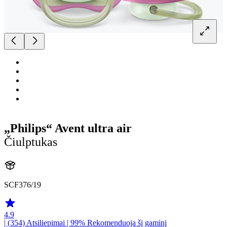
„Philips“ Avent ultra air
Čiulptukas
SCF376/19
4.9
| (354)
Atsiliepimai
| 99% Rekomenduoja šį gaminį