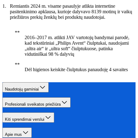
Remiantis 2024 m. visame pasaulyje atlikta internetine
pasitenkinimo apklausa, kurioje dalyvavo 8139 motinų ir vaikų
priežiūros prekių ženklų bei produktų naudotojai.
2016–2017 m. atlikti JAV vartotojų bandymai parodė,
kad tekstūriniai „Philips Avent“ čiulptukai, naudojami
„ultra air“ ir „ultra soft“ čiulptukuose, patinka
vidutiniškai 98 % dalyvių
Dėl higienos keiskite čiulptukus panaudoję 4 savaites
Naudotojų gaminiai
Profesionali sveikatos priežiūra
Kiti sprendimai verslui
Apie mus