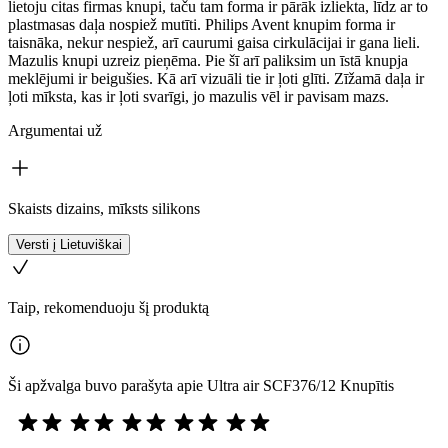
lietoju citas firmas knupi, taču tam forma ir pārāk izliekta, līdz ar to
plastmasas daļa nospiež mutīti. Philips Avent knupim forma ir
taisnāka, nekur nespiež, arī caurumi gaisa cirkulācijai ir gana lieli.
Mazulis knupi uzreiz pieņēma. Pie šī arī paliksim un īstā knupja
meklējumi ir beigušies. Kā arī vizuāli tie ir ļoti glīti. Zīžamā daļa ir
ļoti mīksta, kas ir ļoti svarīgi, jo mazulis vēl ir pavisam mazs.
Argumentai už
Skaists dizains, mīksts silikons
Versti į Lietuviškai
Taip, rekomenduoju šį produktą
Ši apžvalga buvo parašyta apie Ultra air SCF376/12 Knupītis