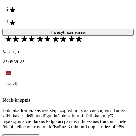
2
1
Parašyti atsiliepimą
Vasariņa
22/05/2022
Latvija
Ideāls knupītis
Ļoti laba forma, kas neatstāj nospiedumus uz vaidziņiem. Tumsā
spīd, kas ir ideāli naktī gultiņā atrast knupi. Ērti, ka knupīšu
iepakojums vienlaikus kalpo arī par dezinficēšanas trauciņu - ielej
ūdeni, ieliec mikroviļņu krāsnī uz 3 min un knupis ir dezinficēts.