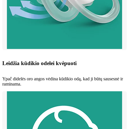
Leidžia kūdikio odelei kvėpuoti
Ypač didelės oro angos vėdina kūdikio odą, kad ji būtų sausesnė ir
raminama.