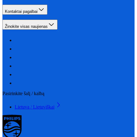
Kontaktai pagalbai
Žinokite visas naujienas
Pasirinkite šalį / kalbą
Lietuva / Lietuviškai