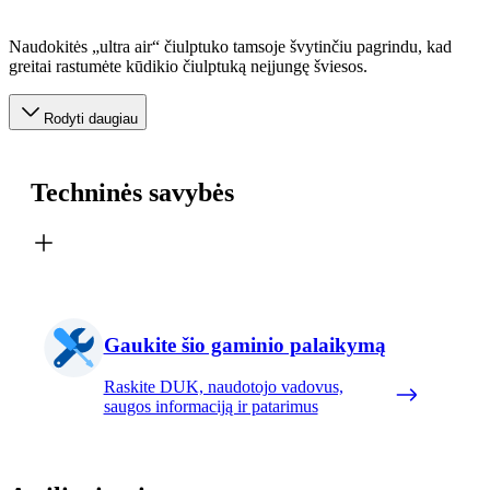
Naudokitės „ultra air“ čiulptuko tamsoje švytinčiu pagrindu, kad
greitai rastumėte kūdikio čiulptuką neįjungę šviesos.
Rodyti daugiau
Techninės savybės
Gaukite šio gaminio palaikymą
Raskite DUK, naudotojo vadovus,
saugos informaciją ir patarimus