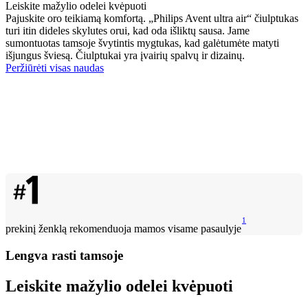
Leiskite mažylio odelei kvėpuoti
Pajuskite oro teikiamą komfortą. „Philips Avent ultra air“ čiulptukas
turi itin dideles skylutes orui, kad oda išliktų sausa. Jame
sumontuotas tamsoje švytintis mygtukas, kad galėtumėte matyti
išjungus šviesą. Čiulptukai yra įvairių spalvų ir dizainų.
Peržiūrėti visas naudas
1
prekinį ženklą rekomenduoja mamos visame pasaulyje
Lengva rasti tamsoje
Leiskite mažylio odelei kvėpuoti