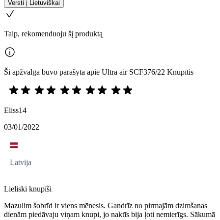
Versti į Lietuviškai
Taip, rekomenduoju šį produktą
Ši apžvalga buvo parašyta apie Ultra air SCF376/22 Knupītis
Eliss14
03/01/2022
Latvija
Lieliski knupīši
Mazulim šobrīd ir viens mēnesis. Gandrīz no pirmajām dzimšanas
dienām piedāvaju viņam knupi, jo naktīs bija ļoti nemierīgs. Sākumā