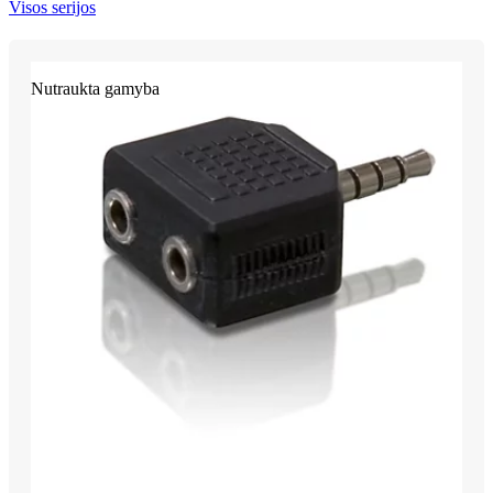
Visos serijos
Nutraukta gamyba