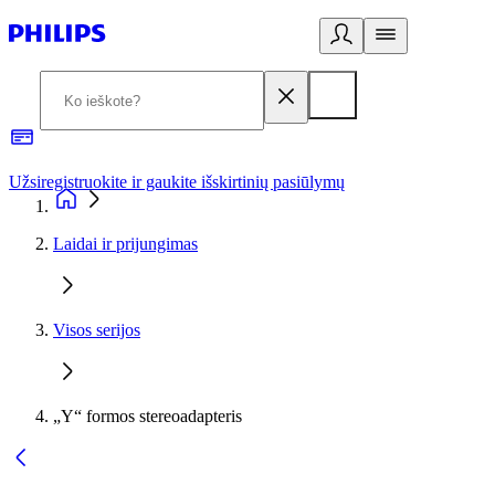
Užsiregistruokite ir gaukite išskirtinių pasiūlymų
3
Laidai ir prijungimas
Visos serijos
„Y“ formos stereoadapteris