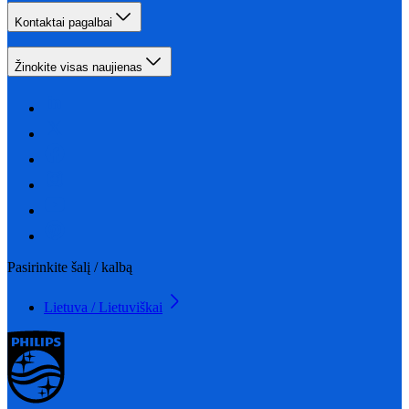
Kontaktai pagalbai
Žinokite visas naujienas
Pasirinkite šalį / kalbą
Lietuva / Lietuviškai