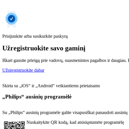
Prisijunkite arba susikurkite paskyrą
Užregistruokite savo gaminį
Iškart gausite prieigą prie vadovų, suasmenintos pagalbos ir daugiau. Be
Užsiregistruokite dabar
Skirta su „iOS“ ir „Android“ veikiantiems prietaisams
„Philips“ ausinių programėlė
Su „Philips“ ausinių programėle galite visapusiškai panaudoti ausinių p
Nuskaitykite QR kodą, kad atsisiųstumėte programėlę