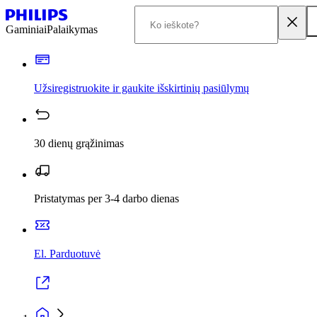
Gaminiai
Palaikymas
Užsiregistruokite ir gaukite išskirtinių pasiūlymų
30 dienų grąžinimas
Pristatymas per 3-4 darbo dienas
El. Parduotuvė