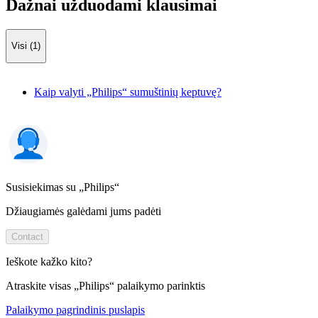
Dažnai užduodami klausimai
Visi (1)
Kaip valyti „Philips“ sumuštinių keptuvę?
Susisiekimas su „Philips“
Džiaugiamės galėdami jums padėti
Contact
Ieškote kažko kito?
Atraskite visas „Philips“ palaikymo parinktis
Palaikymo pagrindinis puslapis