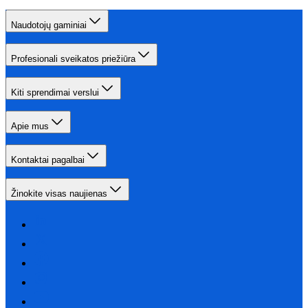
Naudotojų gaminiai
Profesionali sveikatos priežiūra
Kiti sprendimai verslui
Apie mus
Kontaktai pagalbai
Žinokite visas naujienas