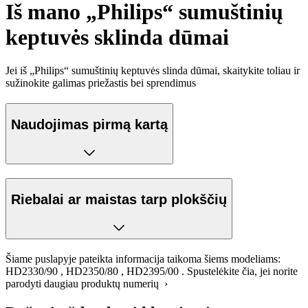
Iš mano „Philips“ sumuštinių
keptuvės sklinda dūmai
Jei iš „Philips“ sumuštinių keptuvės slinda dūmai, skaitykite toliau ir
sužinokite galimas priežastis bei sprendimus
Naudojimas pirmą kartą
Riebalai ar maistas tarp plokščių
Šiame puslapyje pateikta informacija taikoma šiems modeliams:
HD2330/90
,
HD2350/80
,
HD2395/00
.
Spustelėkite čia, jei norite
parodyti daugiau produktų numerių ›