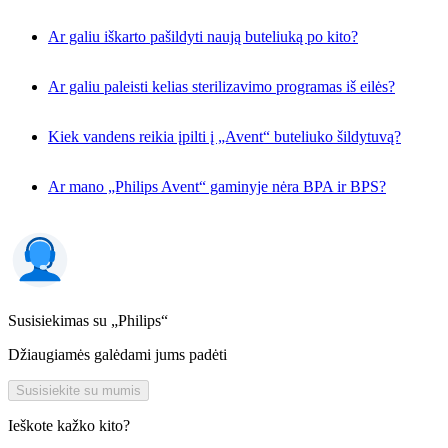
Ar galiu iškarto pašildyti naują buteliuką po kito?
Ar galiu paleisti kelias sterilizavimo programas iš eilės?
Kiek vandens reikia įpilti į „Avent“ buteliuko šildytuvą?
Ar mano „Philips Avent“ gaminyje nėra BPA ir BPS?
Susisiekimas su „Philips“
Džiaugiamės galėdami jums padėti
Susisiekite su mumis
Ieškote kažko kito?