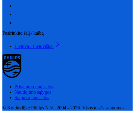
Pasirinkite šalį / kalbą
Lietuva / Lietuviškai
Privatumo nuostatos
Naudojimo sąlygos
Slapukų nuostatos
© Koninklijke Philips N.V., 2004 - 2026. Visos teisės saugomos.