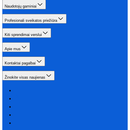
Naudotojų gaminiai
Profesionali sveikatos priežiūra
Kiti sprendimai verslui
Apie mus
Kontaktai pagalbai
Žinokite visas naujienas