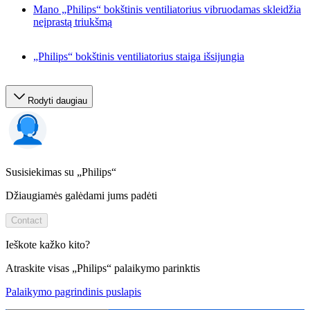
Mano „Philips“ bokštinis ventiliatorius vibruodamas skleidžia
neįprastą triukšmą
„Philips“ bokštinis ventiliatorius staiga išsijungia
Rodyti daugiau
Susisiekimas su „Philips“
Džiaugiamės galėdami jums padėti
Contact
Ieškote kažko kito?
Atraskite visas „Philips“ palaikymo parinktis
Palaikymo pagrindinis puslapis