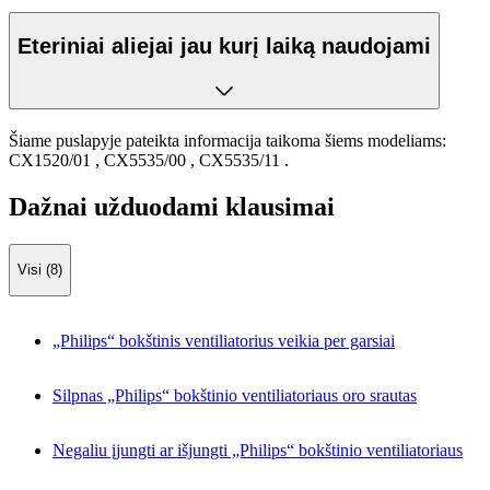
Eteriniai aliejai jau kurį laiką naudojami
Šiame puslapyje pateikta informacija taikoma šiems modeliams:
CX1520/01
,
CX5535/00
,
CX5535/11
.
Dažnai užduodami klausimai
Visi (8)
„Philips“ bokštinis ventiliatorius veikia per garsiai
Silpnas „Philips“ bokštinio ventiliatoriaus oro srautas
Negaliu įjungti ar išjungti „Philips“ bokštinio ventiliatoriaus