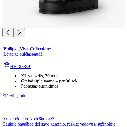
Philips „Viva Collection“
Lėtaeigė sulčiaspaudė
HR1888/70
XL vamzdis, 70 mm
Greitai išplaunama – per 90 sek.
Paprastas surinkimas
Žiūrėti gaminį
Ar neradote to, ko ieškojote?
Gaukite pagalbos dėl savo gaminio, raskite vadovus, sužinokite