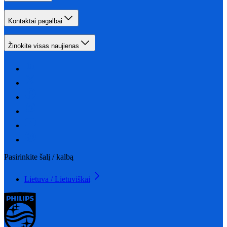
Kontaktai pagalbai
Žinokite visas naujienas
Pasirinkite šalį / kalbą
Lietuva / Lietuviškai