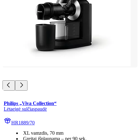
Philips „Viva Collection“
Lėtaeigė sulčiaspaudė
HR1889/70
XL vamzdis, 70 mm
Greitai išplaunama – per 90 sek.