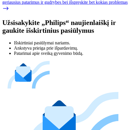
geriausius patarimus ir gudrybes bei išspręskite bet kokias problemas
Užsisakykite „Philips“ naujienlaiškį ir
gaukite išskirtinius pasiūlymus
Išskirtiniai pasiūlymai nariams.
Ankstyva prieiga prie išpardavimų.
Patarimai apie sveiką gyvenimo būdą.