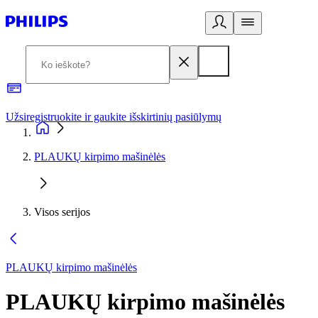
Užsiregistruokite ir gaukite išskirtinių pasiūlymų
3
PLAUKŲ kirpimo mašinėlės
Visos serijos
PLAUKŲ kirpimo mašinėlės
PLAUKŲ kirpimo mašinėlės