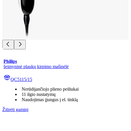
Philips
šeimyninė plaukų kirpimo mašinėlė
QC5115/15
Nerūdijančiojo plieno peiliukai
11 ilgio nustatymų
Naudojimas įjungus į el. tinklą
Žiūrėti gaminį