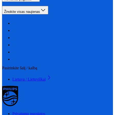
Žinokite visas naujienas
Pasirinkite šalį / kalbą
Lietuva / Lietuviškai
Privatumo nuostatos