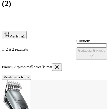
(
2
)
Visi filtrai
1
Rūšiuoti:
1–2 iš 2 rezultatų
Geriausiai tinkantis
Plaukų kirpimo mašinėlės šeimai
Valyti visus filtrus