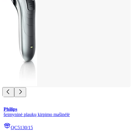
Philips
šeimyninė plaukų kirpimo mašinėlė
QC5130/15