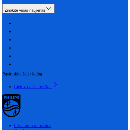
Žinokite visas naujienas
Pasirinkite šalį / kalbą
Lietuva / Lietuviškai
Privatumo nuostatos