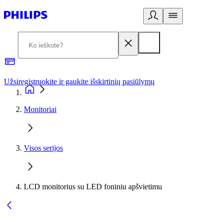
Užsiregistruokite ir gaukite išskirtinių pasiūlymų
3
Monitoriai
Visos serijos
LCD monitorius su LED foniniu apšvietimu