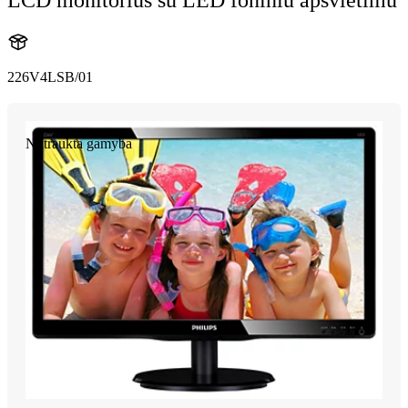
LCD monitorius su LED foniniu apšvietimu
226V4LSB/01
Nutraukta gamyba