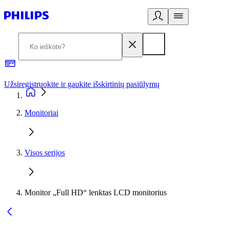
Užsiregistruokite ir gaukite išskirtinių pasiūlymų
3
Monitoriai
Visos serijos
Monitor „Full HD“ lenktas LCD monitorius