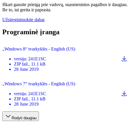
Iškart gausite prieigą prie vadovų, suasmenintos pagalbos ir daugiau.
Be to, tai greita ir paprasta.
Užsiregistruokite dabar
Programinė įranga
„Windows 8“ tvarkyklės - English (US)
versija
:
241E1SC
ZIP
fail.
, 11.1 kB
28 June 2019
„Windows 7“ tvarkyklės - English (US)
versija
:
241E1SC
ZIP
fail.
, 11.1 kB
28 June 2019
Rodyti daugiau