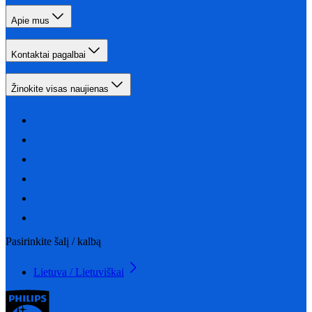
Apie mus
Kontaktai pagalbai
Žinokite visas naujienas
Pasirinkite šalį / kalbą
Lietuva / Lietuviškai