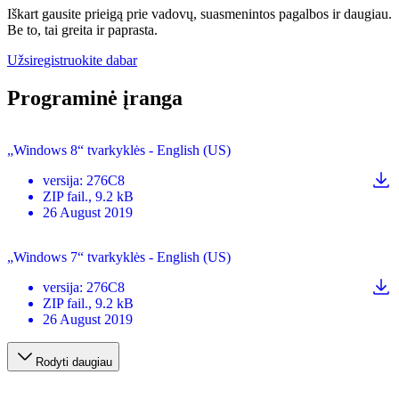
Iškart gausite prieigą prie vadovų, suasmenintos pagalbos ir daugiau.
Be to, tai greita ir paprasta.
Užsiregistruokite dabar
Programinė įranga
„Windows 8“ tvarkyklės - English (US)
versija
:
276C8
ZIP
fail.
, 9.2 kB
26 August 2019
„Windows 7“ tvarkyklės - English (US)
versija
:
276C8
ZIP
fail.
, 9.2 kB
26 August 2019
Rodyti daugiau