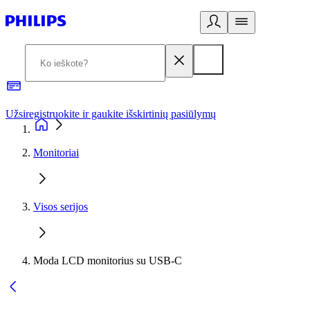
Užsiregistruokite ir gaukite išskirtinių pasiūlymų
3
Monitoriai
Visos serijos
Moda LCD monitorius su USB-C