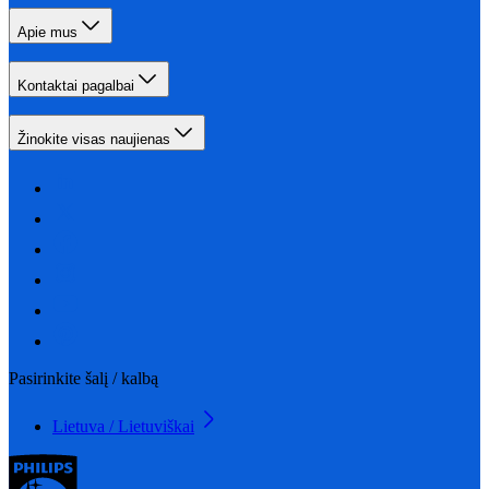
Apie mus
Kontaktai pagalbai
Žinokite visas naujienas
Pasirinkite šalį / kalbą
Lietuva / Lietuviškai