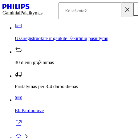
Gaminiai
Palaikymas
Užsiregistruokite ir gaukite išskirtinių pasiūlymų
30 dienų grąžinimas
Pristatymas per 3-4 darbo dienas
El. Parduotuvė