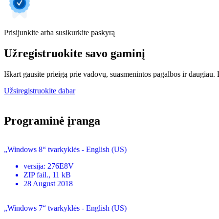
Prisijunkite arba susikurkite paskyrą
Užregistruokite savo gaminį
Iškart gausite prieigą prie vadovų, suasmenintos pagalbos ir daugiau. Be
Užsiregistruokite dabar
Programinė įranga
„Windows 8“ tvarkyklės - English (US)
versija
:
276E8V
ZIP
fail.
, 11 kB
28 August 2018
„Windows 7“ tvarkyklės - English (US)