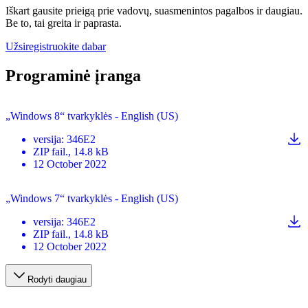
Iškart gausite prieigą prie vadovų, suasmenintos pagalbos ir daugiau.
Be to, tai greita ir paprasta.
Užsiregistruokite dabar
Programinė įranga
„Windows 8“ tvarkyklės - English (US)
versija
:
346E2
ZIP
fail.
, 14.8 kB
12 October 2022
„Windows 7“ tvarkyklės - English (US)
versija
:
346E2
ZIP
fail.
, 14.8 kB
12 October 2022
Rodyti daugiau