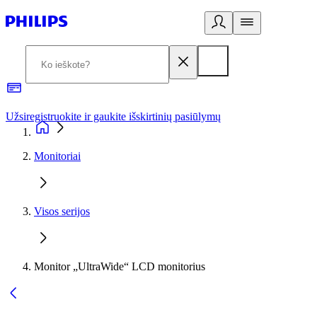
Užsiregistruokite ir gaukite išskirtinių pasiūlymų
3
Monitoriai
Visos serijos
Monitor „UltraWide“ LCD monitorius