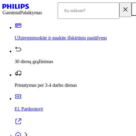
Gaminiai
Palaikymas
Užsiregistruokite ir gaukite išskirtinių pasiūlymų
30 dienų grąžinimas
Pristatymas per 3-4 darbo dienas
El. Parduotuvė