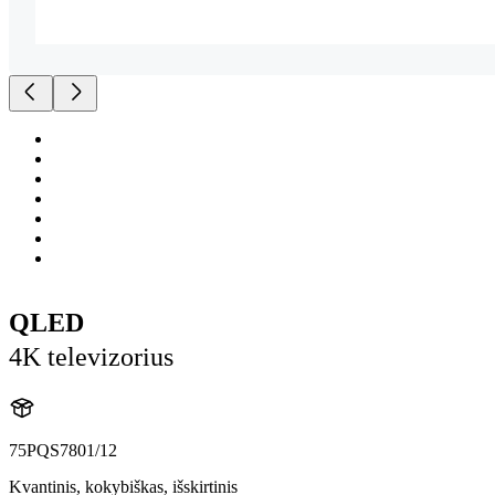
QLED
4K televizorius
75PQS7801/12
Kvantinis, kokybiškas, išskirtinis