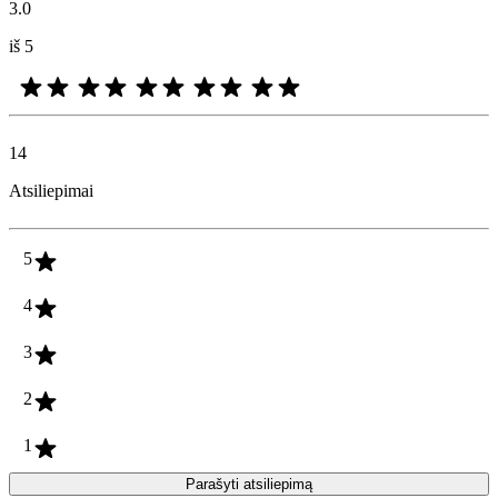
3.0
iš 5
14
Atsiliepimai
5
4
3
2
1
Parašyti atsiliepimą