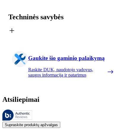
Techninės savybės
Gaukite šio gaminio palaikymą
Raskite DUK, naudotojo vadovus,
saugos informaciją ir patarimus
Atsiliepimai
Šiuos atsiliepimus tvarko „Bazaarvoice“ ir jie atitinka „Bazaarvoice“
Klientų nuomonės, pateikiamos kaip produktų ir žvaigždučių įvertinimai
Supraskite produktų apžvalgas