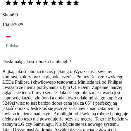
Shout90
19/02/2025
Polska
Doskonałą jakość obrazu i ambilight!
Bajka, jakość obrazu to coś pięknego. Wyrazistość, świetny
kontrast, kolory oraz ta głęboka czerń... Po przejściu ze zwykłego
LEDa Philipsa i chwilowego testowania Minileda też od Philipsa
uważam że niema porównania z tym OLEDem. Zupełnie inaczej
ogląda sie teraz filmy i seriale. Jakość tego obrazu jest warta jest
naprawdę każdej złotówki a dodatkowo udało mi sie go kupić za
5249zł wiec to jest bardzo dobra cena jak za 65" i perfekcyjną
jakość obrazu. Jeśli ktoś się jeszcze zastanawia nad zakupem to
uwierzcie niema nad czym. Ambilight robi świetną robotę i potęguje
efekty a do tego nie powoduje że oczy się męczą. Tego nie będzie w
żadnym LG czy Samsungu. Nie bójcie sie też nowego systemu
Titan OS zamiast Androida. Szybko działa, niema lagów a po