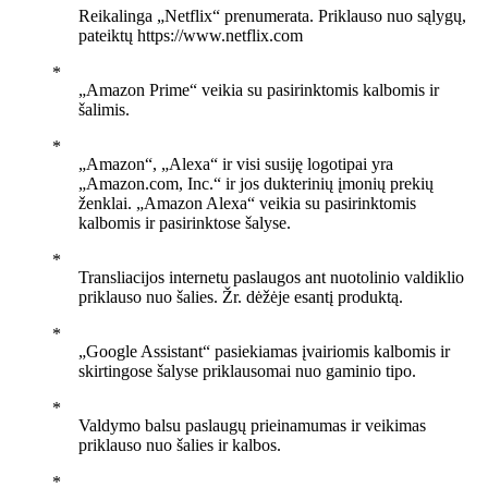
Reikalinga „Netflix“ prenumerata. Priklauso nuo sąlygų,
pateiktų https://www.netflix.com
„Amazon Prime“ veikia su pasirinktomis kalbomis ir
šalimis.
„Amazon“, „Alexa“ ir visi susiję logotipai yra
„Amazon.com, Inc.“ ir jos dukterinių įmonių prekių
ženklai. „Amazon Alexa“ veikia su pasirinktomis
kalbomis ir pasirinktose šalyse.
Transliacijos internetu paslaugos ant nuotolinio valdiklio
priklauso nuo šalies. Žr. dėžėje esantį produktą.
„Google Assistant“ pasiekiamas įvairiomis kalbomis ir
skirtingose šalyse priklausomai nuo gaminio tipo.
Valdymo balsu paslaugų prieinamumas ir veikimas
priklauso nuo šalies ir kalbos.