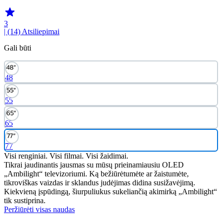
3
| (14)
Atsiliepimai
Gali būti
48
55
65
77
Visi renginiai. Visi filmai. Visi žaidimai.
Tikrai jaudinantis jausmas su mūsų prieinamiausiu OLED
„Ambilight“ televizoriumi. Ką bežiūrėtumėte ar žaistumėte,
tikroviškas vaizdas ir sklandus judėjimas didina susižavėjimą.
Kiekvieną įspūdingą, šiurpuliukus sukeliančią akimirką „Ambilight“
tik sustiprina.
Peržiūrėti visas naudas