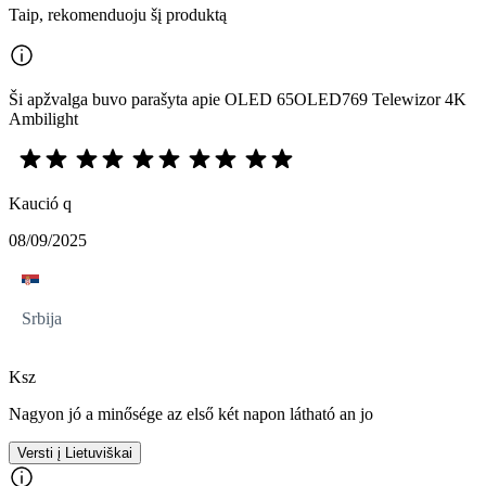
Taip, rekomenduoju šį produktą
Ši apžvalga buvo parašyta apie OLED 65OLED769 Telewizor 4K
Ambilight
Kaució q
08/09/2025
Srbija
Ksz
Nagyon jó a minősége az első két napon látható an jo
Versti į Lietuviškai