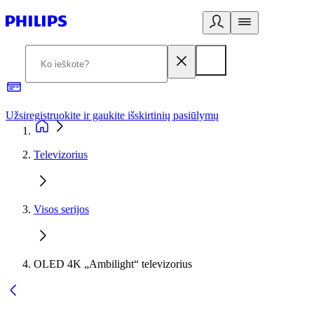
Užsiregistruokite ir gaukite išskirtinių pasiūlymų
3
Televizorius
Visos serijos
OLED 4K „Ambilight“ televizorius