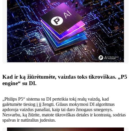
Kad ir ką žiūrėtumėte, vaizdas toks tikroviškas. „P5
engine“ su DI.
„Philips P5“ sistema su DI perteikia tokį realų vaizdą, kad
galėtumėte tiesiog į jį žengti. Gilaus mokymosi DI algoritmas
apdoroja vaizdus panašiai, kaip tai daro žmogaus smegenys.
Nesvarbu, ką žiūrite, matote tikroviškas detales ir kontrastą, sodrias
spalvas ir natūralius judesius.