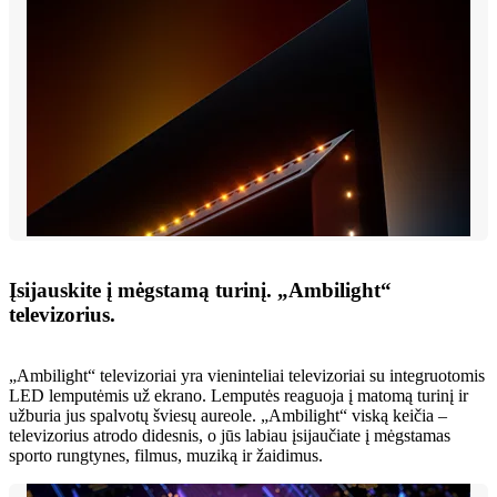
Įsijauskite į mėgstamą turinį. „Ambilight“
televizorius.
„Ambilight“ televizoriai yra vieninteliai televizoriai su integruotomis
LED lemputėmis už ekrano. Lemputės reaguoja į matomą turinį ir
užburia jus spalvotų šviesų aureole. „Ambilight“ viską keičia –
televizorius atrodo didesnis, o jūs labiau įsijaučiate į mėgstamas
sporto rungtynes, filmus, muziką ir žaidimus.