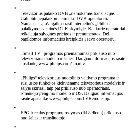
Televizorius palaiko DVB „nemokamas transliacijas“.
Gali būti nepalaikomi tam tikri DVB operatoriai.
Naujausią sąrašą galima rasti internetinės „Philips“
palaikymo svetainės DUK skyrelyje. Kai kurie operatoriai
reikalauja sąlyginės prieigos ir prenumeratos. Dėl
papildomos informacijos kreipkitės į savo operatorių.
„Smart TV“ programos prieinamumas priklauso nuo
televizoriaus modelio ir šalies. Daugiau informacijos rasite
apsilankę www.philips.com/smarttv.
„Philips“ televizoriaus nuotolinio valdymo programa ir
susijusios funkcijos kiekviename televizoriaus modelyje ir
šalyje skiriasi, taip pat priklauso nuo operatoriaus,
išmaniojo įrenginio modelio ir OS. Daugiau informacijos
rasite apsilankę www.philips.com/TVRemoteapp.
EPG ir realus programų rodymas (iki 8 dienų) priklauso
nuo šalies ir transliuotojo.