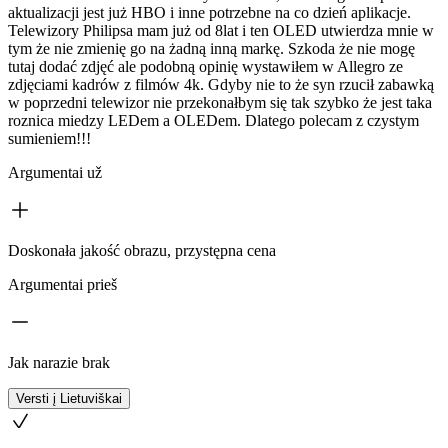
aktualizacji jest już HBO i inne potrzebne na co dzień aplikacje.
Telewizory Philipsa mam już od 8lat i ten OLED utwierdza mnie w
tym że nie zmienię go na żadną inną markę. Szkoda że nie mogę
tutaj dodać zdjęć ale podobną opinię wystawiłem w Allegro ze
zdjęciami kadrów z filmów 4k. Gdyby nie to że syn rzucił zabawką
w poprzedni telewizor nie przekonałbym się tak szybko że jest taka
roznica miedzy LEDem a OLEDem. Dlatego polecam z czystym
sumieniem!!!
Argumentai už
Doskonała jakość obrazu, przystępna cena
Argumentai prieš
Jak narazie brak
Versti į Lietuviškai