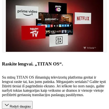
Raskite lengvai. „TITAN OS“.
Su mūsų TITAN OS išmaniųjų televizorių platforma greitai ir
lengvai rasite tai, kas jums patinka. Mėgaujatės serialais? Galite tęsti
žiūrėti tiesiai iš pagrindinio ekrano. Jei ieškote ko nors naujo, galite
naršyti tokias kategorijas kaip veiksmo ar dramos ir vienoje vietoje
peržiūrėti geriausių transliacijos paslaugų pasiūlymus.
Rodyti daugiau