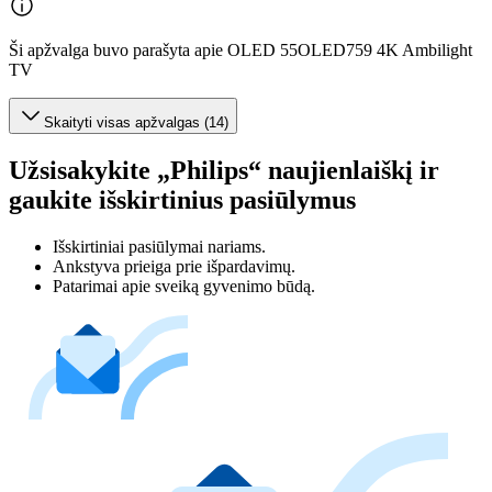
Ši apžvalga buvo parašyta apie OLED 55OLED759 4K Ambilight
TV
Skaityti visas apžvalgas (14)
Užsisakykite „Philips“ naujienlaiškį ir
gaukite išskirtinius pasiūlymus
Išskirtiniai pasiūlymai nariams.
Ankstyva prieiga prie išpardavimų.
Patarimai apie sveiką gyvenimo būdą.