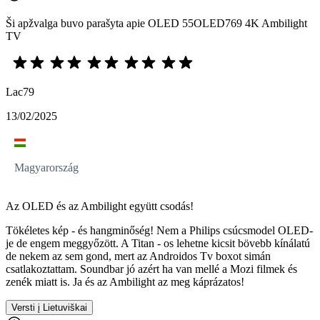
Ši apžvalga buvo parašyta apie OLED 55OLED769 4K Ambilight
TV
Lac79
13/02/2025
Magyarország
Az OLED és az Ambilight együtt csodás!
Tökéletes kép - és hangminőség! Nem a Philips csúcsmodel OLED-
je de engem meggyőzött. A Titan - os lehetne kicsit bövebb kínálatú
de nekem az sem gond, mert az Androidos Tv boxot simán
csatlakoztattam. Soundbar jó azért ha van mellé a Mozi filmek és
zenék miatt is. Ja és az Ambilight az meg káprázatos!
Versti į Lietuviškai