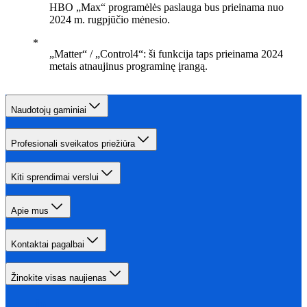
HBO „Max“ programėlės paslauga bus prieinama nuo
2024 m. rugpjūčio mėnesio.
„Matter“ / „Control4“: ši funkcija taps prieinama 2024
metais atnaujinus programinę įrangą.
Naudotojų gaminiai
Profesionali sveikatos priežiūra
Kiti sprendimai verslui
Apie mus
Kontaktai pagalbai
Žinokite visas naujienas