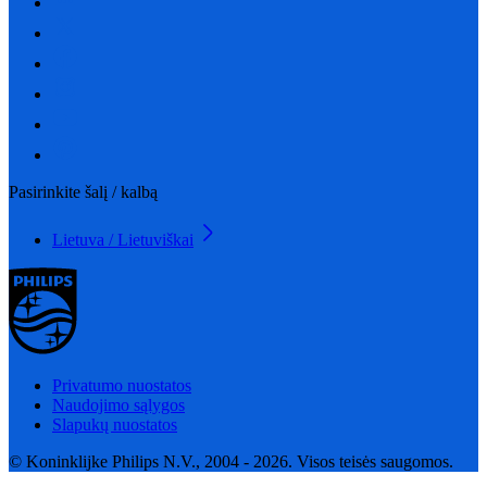
Pasirinkite šalį / kalbą
Lietuva / Lietuviškai
Privatumo nuostatos
Naudojimo sąlygos
Slapukų nuostatos
© Koninklijke Philips N.V., 2004 - 2026. Visos teisės saugomos.