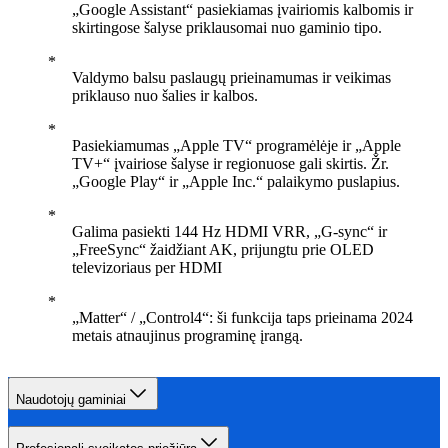
„Google Assistant“ pasiekiamas įvairiomis kalbomis ir
skirtingose šalyse priklausomai nuo gaminio tipo.
Valdymo balsu paslaugų prieinamumas ir veikimas
priklauso nuo šalies ir kalbos.
Pasiekiamumas „Apple TV“ programėlėje ir „Apple
TV+“ įvairiose šalyse ir regionuose gali skirtis. Žr.
„Google Play“ ir „Apple Inc.“ palaikymo puslapius.
Galima pasiekti 144 Hz HDMI VRR, „G-sync“ ir
„FreeSync“ žaidžiant AK, prijungtu prie OLED
televizoriaus per HDMI
„Matter“ / „Control4“: ši funkcija taps prieinama 2024
metais atnaujinus programinę įrangą.
Naudotojų gaminiai