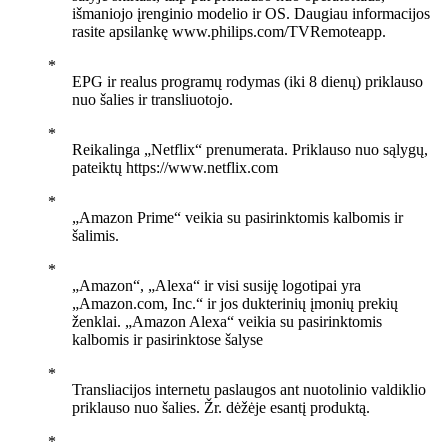
išmaniojo įrenginio modelio ir OS. Daugiau informacijos
rasite apsilankę www.philips.com/TVRemoteapp.
EPG ir realus programų rodymas (iki 8 dienų) priklauso
nuo šalies ir transliuotojo.
Reikalinga „Netflix“ prenumerata. Priklauso nuo sąlygų,
pateiktų https://www.netflix.com
„Amazon Prime“ veikia su pasirinktomis kalbomis ir
šalimis.
„Amazon“, „Alexa“ ir visi susiję logotipai yra
„Amazon.com, Inc.“ ir jos dukterinių įmonių prekių
ženklai. „Amazon Alexa“ veikia su pasirinktomis
kalbomis ir pasirinktose šalyse
Transliacijos internetu paslaugos ant nuotolinio valdiklio
priklauso nuo šalies. Žr. dėžėje esantį produktą.