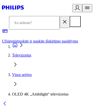
Užsiregistruokite ir gaukite išskirtinių pasiūlymų
3
Televizorius
Visos serijos
OLED 4K „Ambilight“ televizorius