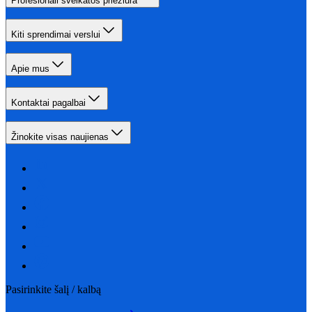
Profesionali sveikatos priežiūra
Kiti sprendimai verslui
Apie mus
Kontaktai pagalbai
Žinokite visas naujienas
Pasirinkite šalį / kalbą