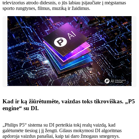
televizorius atrodo didesnis, o jūs labiau įsijaučiate į mėgstamas
sporto rungtynes, filmus, muziką ir žaidimus.
Kad ir ką žiūrėtumėte, vaizdas toks tikroviškas. „P5
engine“ su DI.
„Philips P5“ sistema su DI perteikia tokį realų vaizdą, kad
galėtumėte tiesiog į jį žengti. Gilaus mokymosi DI algoritmas
apdoroja vaizdus panašiai, kaip tai daro žmogaus smegenys.