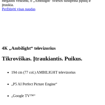
mėgautis veiksmu, o „Ambilight“ šviesos sustiprina įspūdį ir
įtraukia.
Peržiūrėti visas naudas
4K „Ambilight“ televizorius
Tikroviškas. Įtraukiantis. Puikus.
194 cm (77 col.) AMBILIGHT televizorius
„P5 AI Perfect Picture Engine“
„Google TV™“