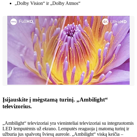
„Dolby Vision“ ir „Dolby Atmos“
Įsijauskite į mėgstamą turinį. „Ambilight“
televizorius.
„Ambilight“ televizoriai yra vieninteliai televizoriai su integruotomis
LED lemputėmis už ekrano. Lemputės reaguoja į matomą turinį ir
užburia jus spalvotų šviesų aureole. „Ambilight“ viską keičia –