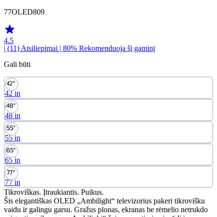
77OLED809
4.5
| (11)
Atsiliepimai
| 80% Rekomenduoja šį gaminį
Gali būti
42 in
48 in
55 in
65 in
77 in
Tikroviškas. Įtraukiantis. Puikus.
Šis elegantiškas OLED „Ambilight“ televizorius pakeri tikrovišku
vaidu ir galingu garsu. Gražus plonas, ekranas be rėmelio netrukdo