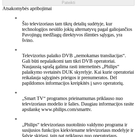
Pateikti
Atsakomybės apribojimai
Šio televizoriaus tam tikrų detalių sudėtyje, kur
technologijos nesiūlo jokių alternatyvų pagal galiojančios
Pavojingų medžiagų direktyvos išimties sąlygas, yra
švino.
Televizorius palaiko DVB „nemokamas transliacijas“.
Gali būti nepalaikomi tam tikri DVB operatoriai.
Naujausią sąrašą galima rasti internetinės „Philips“
palaikymo svetainės DUK skyrelyje. Kai kurie operatoriai
reikalauja sąlyginės prieigos ir prenumeratos. Dėl
papildomos informacijos kreipkitės į savo operatorių.
„Smart TV“ programos prieinamumas priklauso nuo
televizoriaus modelio ir šalies. Daugiau informacijos rasite
apsilankę www.philips.com/smarttv.
„Philips“ televizoriaus nuotolinio valdymo programa ir
susijusios funkcijos kiekviename televizoriaus modelyje ir
šalyje skiriasi, taip pat priklauso nuo operatoriaus,