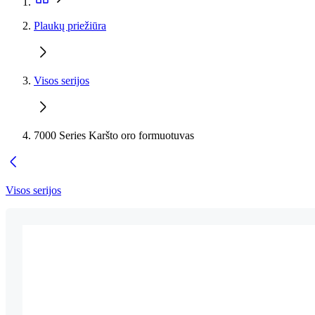
Plaukų priežiūra
Visos serijos
7000 Series Karšto oro formuotuvas
Visos serijos