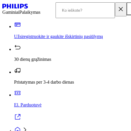
Gaminiai
Palaikymas
Užsiregistruokite ir gaukite išskirtinių pasiūlymų
30 dienų grąžinimas
Pristatymas per 3-4 darbo dienas
El. Parduotuvė