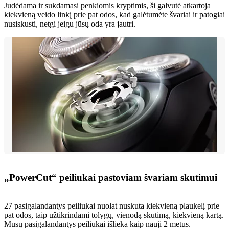
Judėdama ir sukdamasi penkiomis kryptimis, ši galvutė atkartoja
kiekvieną veido linkį prie pat odos, kad galėtumėte švariai ir patogiai
nusiskusti, netgi jeigu jūsų oda yra jautri.
„PowerCut“ peiliukai pastoviam švariam skutimui
27 pasigalandantys peiliukai nuolat nuskuta kiekvieną plaukelį prie
pat odos, taip užtikrindami tolygų, vienodą skutimą, kiekvieną kartą.
Mūsų pasigalandantys peiliukai išlieka kaip nauji 2 metus.