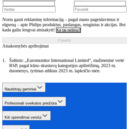
Noriu gauti reklaminę informaciją – pagal mano pageidavimus ir
elgseną – apie Philips produktus, paslaugas, renginius ir akcijas. Bet
kada galiu lengvai atsisakyti!
Ką tai reiškia?
Pateikti
Atsakomybės apribojimai
Šaltinis: „Euromonitor International Limited“, mažmeninė vertė
RSP, pagal kūno skustuvų kategorijos apibrėžimą, 2023 m.
duomenys, tyrimas atliktas 2023 m. lapkričio mėn.
Naudotojų gaminiai
Profesionali sveikatos priežiūra
Kiti sprendimai verslui