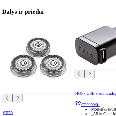
Dalys ir priedai
HQ87 USB sieninis adap
CP0909/01
Moteriški skus
SH30
„All in One“ k