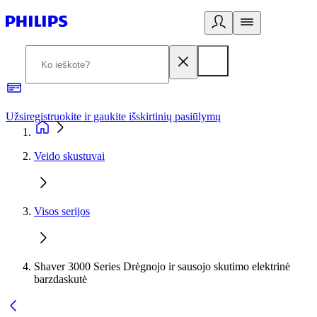
Užsiregistruokite ir gaukite išskirtinių pasiūlymų
3
Veido skustuvai
Visos serijos
Shaver 3000 Series Drėgnojo ir sausojo skutimo elektrinė
barzdaskutė