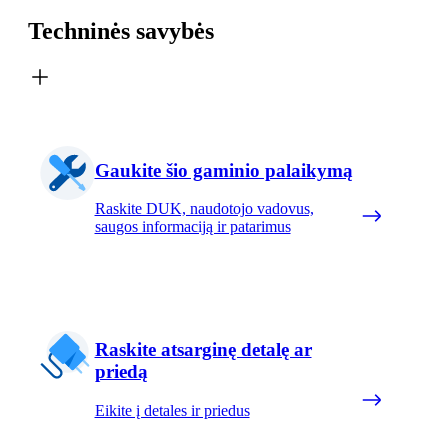
Techninės savybės
Gaukite šio gaminio palaikymą
Raskite DUK, naudotojo vadovus,
saugos informaciją ir patarimus
Raskite atsarginę detalę ar
priedą
Eikite į detales ir priedus