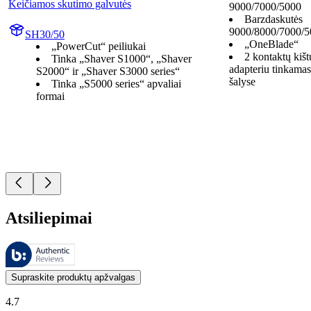
Keičiamos skutimo galvutės
9000/7000/5000
Barzdaskutės
9000/8000/7000/5
SH30/50
„OneBlade“
„PowerCut“ peiliukai
2 kontaktų kišt
Tinka „Shaver S1000“, „Shaver
adapteriu tinkama
S2000“ ir „Shaver S3000 series“
šalyse
Tinka „S5000 series“ apvaliai
formai
Atsiliepimai
Šiuos atsiliepimus tvarko „Bazaarvoice“ ir jie atitinka „Bazaarvoice“
Klientų nuomonės, pateikiamos kaip produktų ir žvaigždučių įvertinimai
Supraskite produktų apžvalgas
4.7