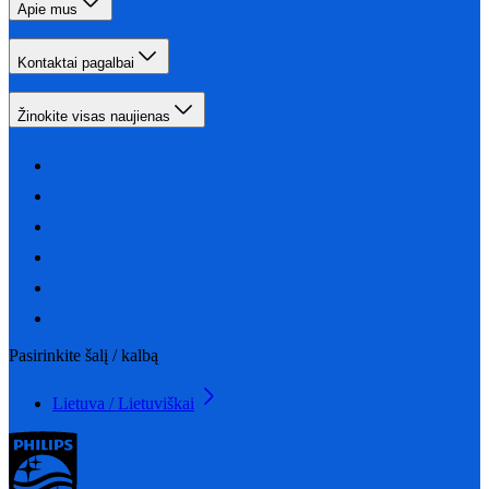
Apie mus
Kontaktai pagalbai
Žinokite visas naujienas
Pasirinkite šalį / kalbą
Lietuva / Lietuviškai