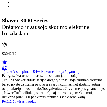
Shaver 3000 Series
Drėgnojo ir sausojo skutimo elektrinė
barzdaskutė
S3242/12
4.7
| (429)
Atsiliepimai
| 94% Rekomenduoja šį gaminį
Patogus, švarus skutimasis, net skutant jautrią odą
„Philips Shaver 3000“ serijos drėgnojo ir sausojo skutimo elektrinė
barzdaskutė užtikrina patogų ir švarų skutimąsi net skutant jautrią
odą. Pakreipiamos ir lanksčios galvutės, 27 savaime pasigalandantys
„PowerCut“ peiliukai, skirti drėgnajam ir sausajam skutimui,
užtikrina puikius ir patikimus rezultatus kiekvieną kartą.
Peržiūrėti visas naudas