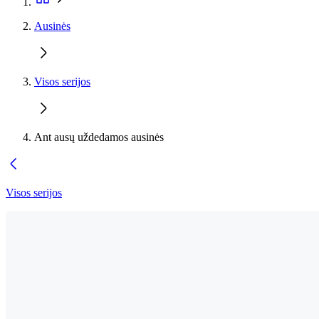
Ausinės
Visos serijos
Ant ausų uždedamos ausinės
Visos serijos