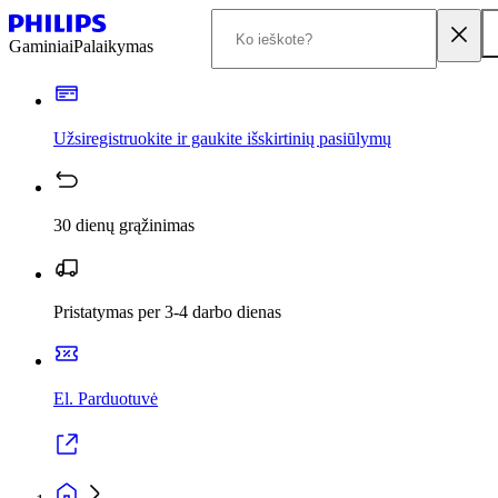
Gaminiai
Palaikymas
Užsiregistruokite ir gaukite išskirtinių pasiūlymų
30 dienų grąžinimas
Pristatymas per 3-4 darbo dienas
El. Parduotuvė