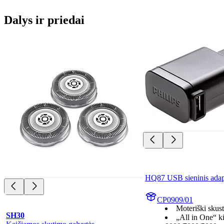
Dalys ir priedai
HQ87 USB sieninis adap
CP0909/01
Moteriški skus
SH30
„All in One“ k