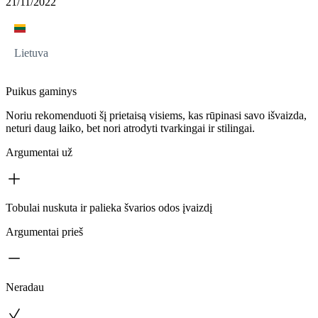
21/11/2022
Lietuva
Puikus gaminys
Noriu rekomenduoti šį prietaisą visiems, kas rūpinasi savo išvaizda,
neturi daug laiko, bet nori atrodyti tvarkingai ir stilingai.
Argumentai už
Tobulai nuskuta ir palieka švarios odos įvaizdį
Argumentai prieš
Neradau