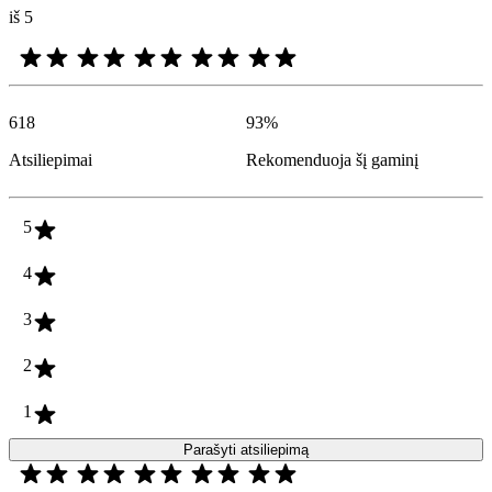
iš 5
618
93
%
Atsiliepimai
Rekomenduoja šį gaminį
5
4
3
2
1
Parašyti atsiliepimą