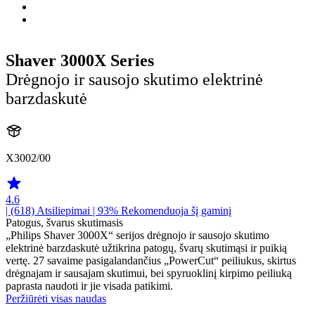
Shaver 3000X Series
Drėgnojo ir sausojo skutimo elektrinė
barzdaskutė
X3002/00
4.6
| (618)
Atsiliepimai
| 93% Rekomenduoja šį gaminį
Patogus, švarus skutimasis
„Philips Shaver 3000X“ serijos drėgnojo ir sausojo skutimo
elektrinė barzdaskutė užtikrina patogų, švarų skutimąsi ir puikią
vertę. 27 savaime pasigalandančius „PowerCut“ peiliukus, skirtus
drėgnajam ir sausajam skutimui, bei spyruoklinį kirpimo peiliuką
paprasta naudoti ir jie visada patikimi.
Peržiūrėti visas naudas