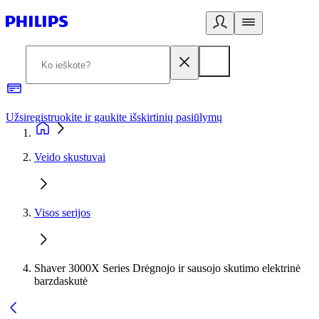
Užsiregistruokite ir gaukite išskirtinių pasiūlymų
3
Veido skustuvai
Visos serijos
Shaver 3000X Series Drėgnojo ir sausojo skutimo elektrinė
barzdaskutė