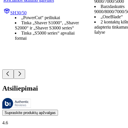
Keičiamos skutimo galvutės
9000/7000/5000
Barzdaskutės
9000/8000/7000/5
SH30/50
„OneBlade“
„PowerCut“ peiliukai
2 kontaktų kišt
Tinka „Shaver S1000“, „Shaver
adapteriu tinkama
S2000“ ir „Shaver S3000 series“
šalyse
Tinka „S5000 series“ apvaliai
formai
Atsiliepimai
Šiuos atsiliepimus tvarko „Bazaarvoice“ ir jie atitinka „Bazaarvoice“
Klientų nuomonės, pateikiamos kaip produktų ir žvaigždučių įvertinimai
Supraskite produktų apžvalgas
4.6