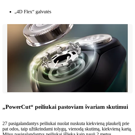
„4D Flex“ galvutės
„PowerCut“ peiliukai pastoviam švariam skutimui
27 pasigalandantys peiliukai nuolat nuskuta kiekvieną plaukelį prie
pat odos, taip užtikrindami tolygų, vienodą skutimą, kiekvieną kartą.
Mūsų pasigalandantys peiliukai išlieka kaip nauji 2 metus.