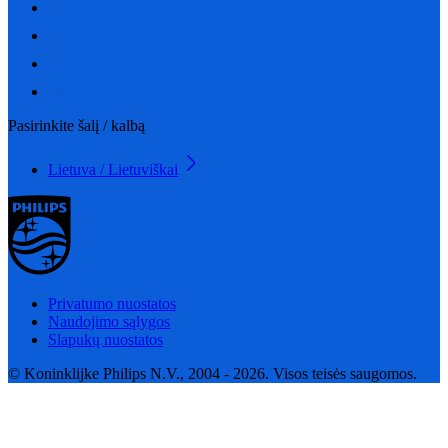
Pasirinkite šalį / kalbą
Lietuva / Lietuviškai
Privatumo nuostatos
Naudojimo sąlygos
Slapukų nuostatos
© Koninklijke Philips N.V., 2004 - 2026. Visos teisės saugomos.